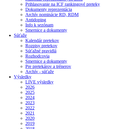
Prihlasovanie na ICF rankingové preteky
Dokumenty reprezentácia
Archív nominácie RD, RDM
Antidoping
Info k sezónam
Smernice a dokumenty
Súťaže
Kalendár pretekov
Rozpisy pretekov
Súťažné pravidlá
Rozhodcovia
Smernice a dokumenty
Pre pretekárov a trénerov
Archív - súťaže
Výsledky
LIVE výsledky
2026
2025
2024
2023
2022
2021
2020
2019
2018