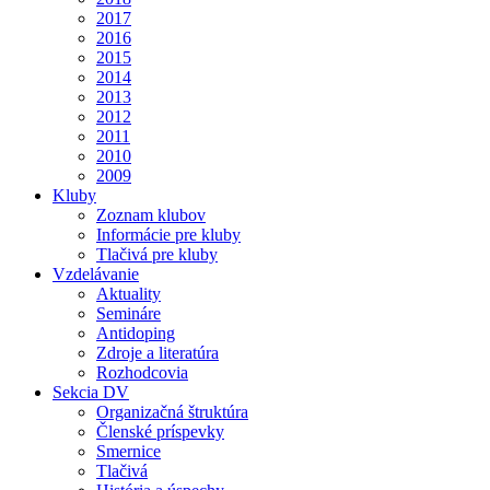
2017
2016
2015
2014
2013
2012
2011
2010
2009
Kluby
Zoznam klubov
Informácie pre kluby
Tlačivá pre kluby
Vzdelávanie
Aktuality
Semináre
Antidoping
Zdroje a literatúra
Rozhodcovia
Sekcia DV
Organizačná štruktúra
Členské príspevky
Smernice
Tlačivá