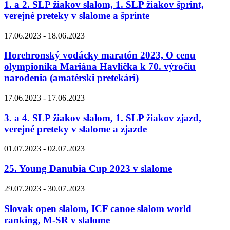
1. a 2. SLP žiakov slalom, 1. SLP žiakov šprint,
verejné preteky v slalome a šprinte
17.06.2023 - 18.06.2023
Horehronský vodácky maratón 2023, O cenu
olympionika Mariána Havlíčka k 70. výročiu
narodenia (amatérski pretekári)
17.06.2023 - 17.06.2023
3. a 4. SLP žiakov slalom, 1. SLP žiakov zjazd,
verejné preteky v slalome a zjazde
01.07.2023 - 02.07.2023
25. Young Danubia Cup 2023 v slalome
29.07.2023 - 30.07.2023
Slovak open slalom, ICF canoe slalom world
ranking, M-SR v slalome