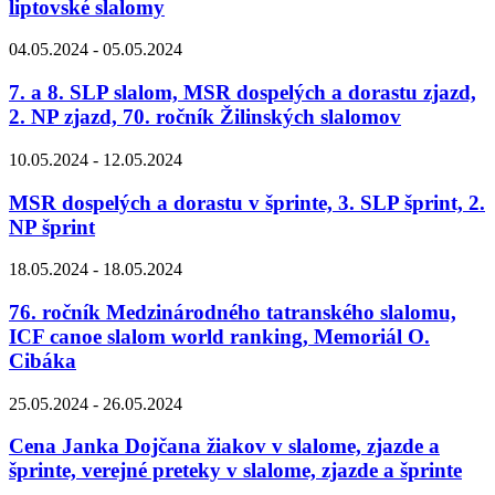
liptovské slalomy
04.05.2024 - 05.05.2024
7. a 8. SLP slalom, MSR dospelých a dorastu zjazd,
2. NP zjazd, 70. ročník Žilinských slalomov
10.05.2024 - 12.05.2024
MSR dospelých a dorastu v šprinte, 3. SLP šprint, 2.
NP šprint
18.05.2024 - 18.05.2024
76. ročník Medzinárodného tatranského slalomu,
ICF canoe slalom world ranking, Memoriál O.
Cibáka
25.05.2024 - 26.05.2024
Cena Janka Dojčana žiakov v slalome, zjazde a
šprinte, verejné preteky v slalome, zjazde a šprinte