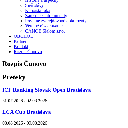
História a úspechy
Sieň slávy
Kanoista roka
Zápisnice a dokumenty
Povinne zverejňované dokumenty
Verejné obstarávanie
CANOE Slalom s.r.o.
OBCHOD
Partneri
Kontakt
Rozpis Čunovo
Rozpis Čunovo
Preteky
ICF Ranking Slovak Open Bratislava
31.07.2026 - 02.08.2026
ECA Cup Bratislava
08.08.2026 - 09.08.2026