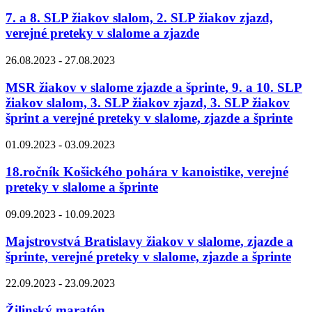
7. a 8. SLP žiakov slalom, 2. SLP žiakov zjazd,
verejné preteky v slalome a zjazde
26.08.2023 - 27.08.2023
MSR žiakov v slalome zjazde a šprinte, 9. a 10. SLP
žiakov slalom, 3. SLP žiakov zjazd, 3. SLP žiakov
šprint a verejné preteky v slalome, zjazde a šprinte
01.09.2023 - 03.09.2023
18.ročník Košického pohára v kanoistike, verejné
preteky v slalome a šprinte
09.09.2023 - 10.09.2023
Majstrovstvá Bratislavy žiakov v slalome, zjazde a
šprinte, verejné preteky v slalome, zjazde a šprinte
22.09.2023 - 23.09.2023
Žilinský maratón