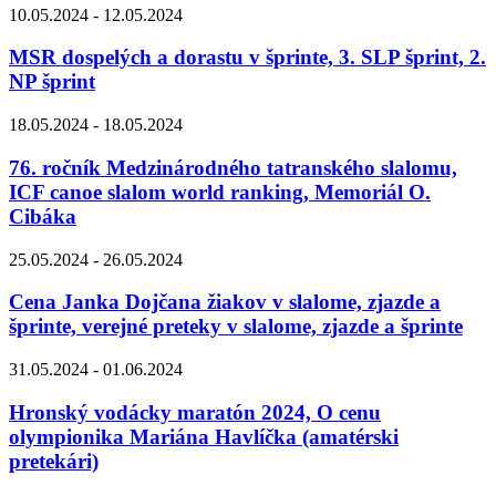
10.05.2024 - 12.05.2024
MSR dospelých a dorastu v šprinte, 3. SLP šprint, 2.
NP šprint
18.05.2024 - 18.05.2024
76. ročník Medzinárodného tatranského slalomu,
ICF canoe slalom world ranking, Memoriál O.
Cibáka
25.05.2024 - 26.05.2024
Cena Janka Dojčana žiakov v slalome, zjazde a
šprinte, verejné preteky v slalome, zjazde a šprinte
31.05.2024 - 01.06.2024
Hronský vodácky maratón 2024, O cenu
olympionika Mariána Havlíčka (amatérski
pretekári)