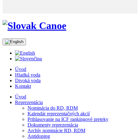
Úvod
Hladká voda
Divoká voda
Kontakt
Úvod
Reprezentácia
Nominácia do RD, RDM
Kalendár reprezentačných akcií
Prihlasovanie na ICF rankingové preteky
Dokumenty reprezentácia
Archív nominácie RD, RDM
Antidoping