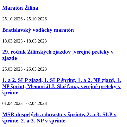
Maratón Žilina
25.10.2026 - 25.10.2026
Bratislavský vodácky maratón
18.03.2023 - 18.03.2023
29. ročník Žilinských zjazdov ,verejné preteky v
zjazde
25.03.2023 - 26.03.2023
1. a 2. SLP zjazd, 1. SLP šprint, 1. a 2. NP zjazd, 1.
NP šprint, Memoriál J. Slašťana, verejné preteky v
šprinte
01.04.2023 - 02.04.2023
MSR dospelých a dorastu v šprinte, 2. a 3. SLP v
šprinte, 2. a 3. NP v šprinte