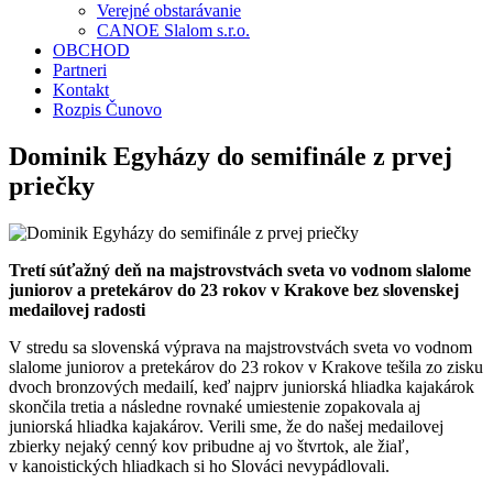
Verejné obstarávanie
CANOE Slalom s.r.o.
OBCHOD
Partneri
Kontakt
Rozpis Čunovo
Dominik Egyházy do semifinále z prvej
priečky
Tretí súťažný deň na majstrovstvách sveta vo vodnom slalome
juniorov a pretekárov do 23 rokov v Krakove bez slovenskej
medailovej radosti
V stredu sa slovenská výprava na majstrovstvách sveta vo vodnom
slalome juniorov a pretekárov do 23 rokov v Krakove tešila zo zisku
dvoch bronzových medailí, keď najprv juniorská hliadka kajakárok
skončila tretia a následne rovnaké umiestenie zopakovala aj
juniorská hliadka kajakárov. Verili sme, že do našej medailovej
zbierky nejaký cenný kov pribudne aj vo štvrtok, ale žiaľ,
v kanoistických hliadkach si ho Slováci nevypádlovali.