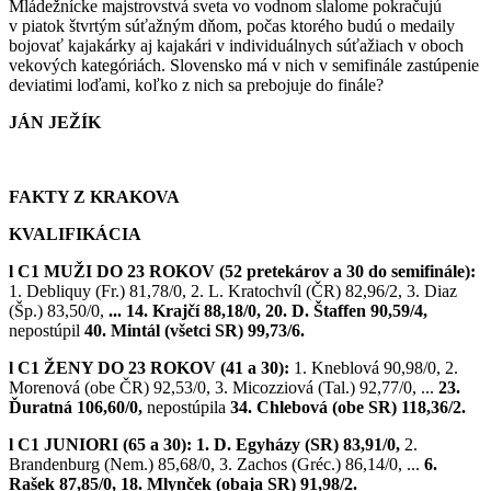
Mládežnícke majstrovstvá sveta vo vodnom slalome pokračujú
v piatok štvrtým súťažným dňom, počas ktorého budú o medaily
bojovať kajakárky aj kajakári v individuálnych súťažiach v oboch
vekových kategóriách. Slovensko má v nich v semifinále zastúpenie
deviatimi loďami, koľko z nich sa prebojuje do finále?
JÁN JEŽÍK
FAKTY Z KRAKOVA
KVALIFIKÁCIA
l C1 MUŽI DO 23 ROKOV (52 pretekárov a 30 do semifinále):
1. Debliquy (Fr.) 81,78/0, 2. L. Kratochvíl (ČR) 82,96/2, 3. Diaz
(Šp.) 83,50/0,
... 14. Krajčí 88,18/0, 20. D. Štaffen 90,59/4,
nepostúpil
40. Mintál (všetci SR) 99,73/6.
l C1 ŽENY DO 23 ROKOV (41 a 30):
1. Kneblová 90,98/0, 2.
Morenová (obe ČR) 92,53/0, 3. Micozziová (Tal.) 92,77/0, ...
23.
Ďuratná 106,60/0,
nepostúpila
34. Chlebová (obe SR) 118,36/2.
l C1 JUNIORI (65 a 30):
1. D. Egyházy (SR) 83,91/0,
2.
Brandenburg (Nem.) 85,68/0, 3. Zachos (Gréc.) 86,14/0, ...
6.
Rašek 87,85/0, 18. Mlynček (obaja SR) 91,98/2.