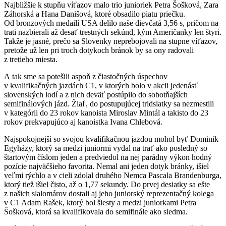
Najbližšie k stupňu víťazov malo trio junioriek Petra Šošková, Zara
Záhorská a Hana Danišová, ktoré obsadilo piatu priečku.
Od bronzových medailí USA delilo naše dievčatá 3,56 s, pričom na
trati nazbierali až desať trestných sekúnd, kým Američanky len štyri.
Takže je jasné, prečo sa Slovenky neprebojovali na stupne víťazov,
pretože už len pri troch dotykoch bránok by sa ony radovali
z tretieho miesta.
A tak sme sa potešili aspoň z čiastočných úspechov
v kvalifikačných jazdách C1, v ktorých bolo v akcii jedenásť
slovenských lodí a z nich deväť postúpilo do sobotňajších
semifinálových jázd. Žiaľ, do postupujúcej tridsiatky sa nezmestili
v kategórii do 23 rokov kanoista Miroslav Mintál a takisto do 23
rokov prekvapujúco aj kanoistka Ivana Chlebová.
Najspokojnejší so svojou kvalifikačnou jazdou mohol byť Dominik
Egyházy, ktorý sa medzi juniormi vydal na trať ako posledný so
štartovým číslom jeden a predviedol na nej parádny výkon hodný
pozície najväčšieho favorita. Nemal ani jeden dotyk bránky, išiel
veľmi rýchlo a v cieli zdolal druhého Nemca Pascala Brandenburga,
ktorý tiež išiel čisto, až o 1,77 sekundy. Do prvej desiatky sa ešte
z našich slalomárov dostali aj jeho juniorský reprezentačný kolega
v C1 Adam Rašek, ktorý bol šiesty a medzi juniorkami Petra
Šošková, ktorá sa kvalifikovala do semifinále ako siedma.