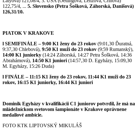
Lalyová) 121,08/4, 3. USA (Oettingová, Lenzová, Crinová)
122,75/4, ...
5. Slovensko (Petra Šošková, Záhorská, Danišová)
126,31/10.
PIATOK V KRAKOVE
l SEMIFINÁLE – 9:00 K1 ženy do 23 rokov
(9:01,30 Ďuratná,
9:37,30 Chlebová),
9:50 K1 muži do 23 rokov
(9:59 Rumanský),
14:00 K1 juniorky
(14:24 Záhorská, 14:27 Petra Šošková, 14:36
Abrahámová),
14:50 K1 juniori
(14:57,30 D. Egyházy, 15:09,30
M. Egyházy, 15:26 Duda)
l FINÁLE – 11:15 K1 ženy do 23 rokov, 11:44 K1 muži do 23
rokov, 16:15 K1 juniorky, 16:44 K1 juniori
Dominik Egyházy v kvalifikácii C1 juniorov potvrdil, že má na
mládežníckom svetovom šampionáte v Krakove oprávnene
medailové ambície.
FOTO KTK LIPTOVSKÝ MIKULÁŠ