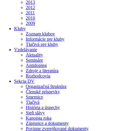
2013
2012
2011
2010
2009
Kluby
Zoznam klubov
Informácie pre kluby
Tlačivá pre kluby
Vzdelávanie
Aktuality
Semináre
Antidoping
Zdroje a literatúra
Rozhodcovia
Sekcia DV
Organizačná štruktúra
Členské príspevky
Smernice
Tlačivá
História a úspechy
Sieň slávy
Kanoista roka
Zápisnice a dokumenty
Povinne zverejňované dokumenty