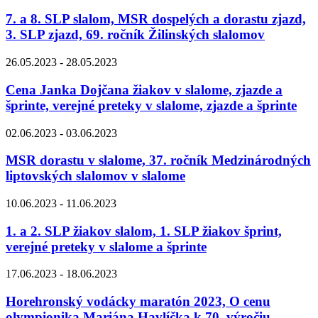
7. a 8. SLP slalom, MSR dospelých a dorastu zjazd,
3. SLP zjazd, 69. ročník Žilinských slalomov
26.05.2023 - 28.05.2023
Cena Janka Dojčana žiakov v slalome, zjazde a
šprinte, verejné preteky v slalome, zjazde a šprinte
02.06.2023 - 03.06.2023
MSR dorastu v slalome, 37. ročník Medzinárodných
liptovských slalomov v slalome
10.06.2023 - 11.06.2023
1. a 2. SLP žiakov slalom, 1. SLP žiakov šprint,
verejné preteky v slalome a šprinte
17.06.2023 - 18.06.2023
Horehronský vodácky maratón 2023, O cenu
olympionika Mariána Havlíčka k 70. výročiu