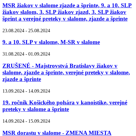
MSR žiakov v slalome zjazde a šprinte, 9. a 10. SLP
žiakov slalom, 3. SLP žiakov zjazd, 3. SLP žiakov
šprint a verejné preteky v slalome, zjazde a šprinte
23.08.2024 - 25.08.2024
9. a 10. SLP v slalome, M-SR v slalome
31.08.2024 - 01.09.2024
ZRUŠENÉ - Majstrovstvá Bratislavy žiakov v
slalome, zjazde a šprinte, verejné preteky v slalome,
zjazde a šprinte
13.09.2024 - 14.09.2024
19. ročník Košického pohára v kanoistike, verejné
preteky v slalome a šprinte
14.09.2024 - 15.09.2024
MSR dorastu v slalome - ZMENA MIESTA