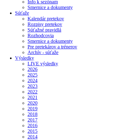
Info k sezónam
Smernice a dokumenty
Súťaže
Kalendár pretekov
Rozpisy pretekov
Súťažné pravidlá
Rozhodcovia
Smernice a dokumenty
Pre pretekárov a trénerov
Archív - súťaže
Výsledky
LIVE výsledky
2026
2025
2024
2023
2022
2021
2020
2019
2018
2017
2016
2015
2014