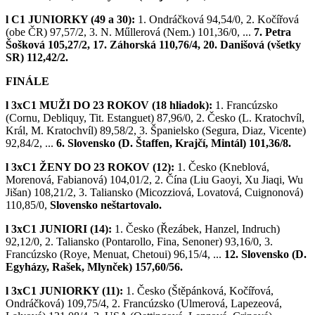
l C1 JUNIORKY (49 a 30):
1. Ondráčková 94,54/0, 2. Kočířová
(obe ČR) 97,57/2, 3. N. Műllerová (Nem.) 101,36/0, ...
7. Petra
Šošková 105,27/2, 17. Záhorská 110,76/4, 20. Danišová (všetky
SR) 112,42/2.
FINÁLE
l 3xC1 MUŽI DO 23 ROKOV (18 hliadok):
1. Francúzsko
(Cornu, Debliquy, Tit. Estanguet) 87,96/0, 2. Česko (L. Kratochvíl,
Král, M. Kratochvíl) 89,58/2, 3. Španielsko (Segura, Diaz, Vicente)
92,84/2, ...
6. Slovensko (D. Štaffen, Krajčí, Mintál) 101,36/8.
l 3xC1 ŽENY DO 23 ROKOV (12):
1. Česko (Kneblová,
Morenová, Fabianová) 104,01/2, 2. Čína (Liu Gaoyi, Xu Jiaqi, Wu
Jišan) 108,21/2, 3. Taliansko (Micozziová, Lovatová, Cuignonová)
110,85/0,
Slovensko neštartovalo.
l 3xC1 JUNIORI (14):
1. Česko (Řezábek, Hanzel, Indruch)
92,12/0, 2. Taliansko (Pontarollo, Fina, Senoner) 93,16/0, 3.
Francúzsko (Roye, Menuat, Chetoui) 96,15/4, ...
12. Slovensko (D.
Egyházy, Rašek, Mlynček) 157,60/56.
l 3xC1 JUNIORKY (11):
1. Česko (Štěpánková, Kočířová,
Ondráčková) 109,75/4, 2. Francúzsko (Ulmerová, Lapezeová,