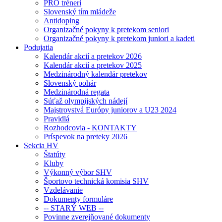
PRO tréneri
Slovenský tím mládeže
Antidoping
Organizačné pokyny k pretekom seniori
Organizačné pokyny k pretekom juniori a kadeti
Podujatia
Kalendár akcií a pretekov 2026
Kalendár akcií a pretekov 2025
Medzinárodný kalendár pretekov
Slovenský pohár
Medzinárodná regata
Súťaž olympijských nádejí
Majstrovstvá Európy juniorov a U23 2024
Pravidlá
Rozhodcovia - KONTAKTY
Príspevok na preteky 2026
Sekcia HV
Štatúty
Kluby
Výkonný výbor SHV
Športovo technická komisia SHV
Vzdelávanie
Dokumenty formuláre
-- STARÝ WEB --
Povinne zverejňované dokumenty