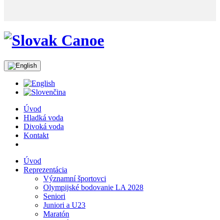
Úvod
Hladká voda
Divoká voda
Kontakt
Úvod
Reprezentácia
Významní športovci
Olympijské bodovanie LA 2028
Seniori
Juniori a U23
Maratón