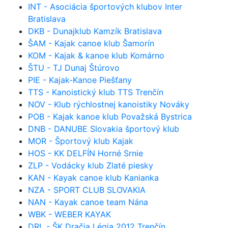
INT - Asociácia športových klubov Inter
Bratislava
DKB - Dunajklub Kamzík Bratislava
ŠAM - Kajak canoe klub Šamorín
KOM - Kajak & kanoe klub Komárno
ŠTU - TJ Dunaj Štúrovo
PIE - Kajak-Kanoe Piešťany
TTS - Kanoistický klub TTS Trenčín
NOV - Klub rýchlostnej kanoistiky Nováky
POB - Kajak kanoe klub Považská Bystrica
DNB - DANUBE Slovakia športový klub
MOR - Športový klub Kajak
HOS - KK DELFÍN Horné Srnie
ZLP - Vodácky klub Zlaté piesky
KAN - Kayak canoe klub Kanianka
NZA - SPORT CLUB SLOVAKIA
NAN - Kayak canoe team Nána
WBK - WEBER KAYAK
DRL - ŠK Dračia Légia 2012 Trenčín