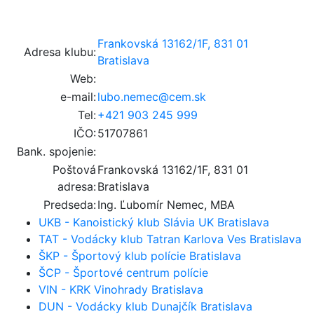
Frankovská 13162/1F, 831 01
Adresa klubu:
Bratislava
Web:
e-mail:
lubo.nemec@cem.sk
Tel:
+421 903 245 999
IČO:
51707861
Bank. spojenie:
Poštová
Frankovská 13162/1F, 831 01
adresa:
Bratislava
Predseda:
Ing. Ľubomír Nemec, MBA
UKB - Kanoistický klub Slávia UK Bratislava
TAT - Vodácky klub Tatran Karlova Ves Bratislava
ŠKP - Športový klub polície Bratislava
ŠCP - Športové centrum polície
VIN - KRK Vinohrady Bratislava
DUN - Vodácky klub Dunajčík Bratislava