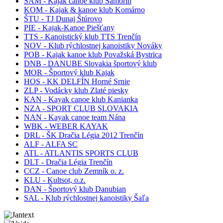
ŠAM - Kajak canoe klub Šamorín
KOM - Kajak & kanoe klub Komárno
ŠTU - TJ Dunaj Štúrovo
PIE - Kajak-Kanoe Piešťany
TTS - Kanoistický klub TTS Trenčín
NOV - Klub rýchlostnej kanoistiky Nováky
POB - Kajak kanoe klub Považská Bystrica
DNB - DANUBE Slovakia športový klub
MOR - Športový klub Kajak
HOS - KK DELFÍN Horné Srnie
ZLP - Vodácky klub Zlaté piesky
KAN - Kayak canoe klub Kanianka
NZA - SPORT CLUB SLOVAKIA
NAN - Kayak canoe team Nána
WBK - WEBER KAYAK
DRL - ŠK Dračia Légia 2012 Trenčín
ALF - ALFA SC
ATL - ATLANTIS SPORTS CLUB
DLT - Dračia Légia Trenčín
CCZ - Canoe club Zemník o. z.
KLU - Kultsot, o.z.
DAN - Športový klub Danubian
SAL - Klub rýchlostnej kanoistiky Šaľa