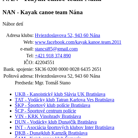
NAN - Kayak canoe team Nána
Nábor detí
Adresa klubu:
Hviezdoslavova 52, 943 60 Nána
Web:
www.facebook.com/kayak.kanoe.team.2011
e-mail:
stancsi85@gmail.com
Tel:
+421 918 374 890
IČO:
42204551
Bank. spojenie:
SK36 0200 0000 0028 6435 2651
Poštová adresa:
Hviezdoslavova 52, 943 60 Nána
Predseda:
Mgr. Tomáš Stano
UKB - Kanoistický klub Slávia UK Bratislava
TAT - Vodácky klub Tatran Karlova Ves Bratislava
ŠKP - Športový klub polície Bratislava
ŠCP - Športové centrum polície
VIN - KRK Vinohrady Bratislava
DUN - Vodácky klub Dunajčík Bratislava
INT - Asociácia športových klubov Inter Bratislava
DKB - Dunajklub Kamzík Bratislava