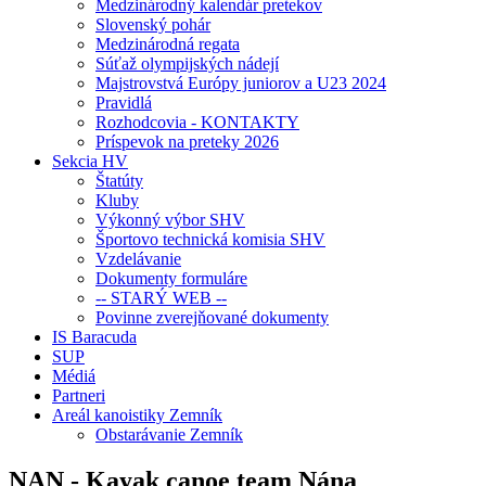
Medzinárodný kalendár pretekov
Slovenský pohár
Medzinárodná regata
Súťaž olympijských nádejí
Majstrovstvá Európy juniorov a U23 2024
Pravidlá
Rozhodcovia - KONTAKTY
Príspevok na preteky 2026
Sekcia HV
Štatúty
Kluby
Výkonný výbor SHV
Športovo technická komisia SHV
Vzdelávanie
Dokumenty formuláre
-- STARÝ WEB --
Povinne zverejňované dokumenty
IS Baracuda
SUP
Médiá
Partneri
Areál kanoistiky Zemník
Obstarávanie Zemník
NAN - Kayak canoe team Nána