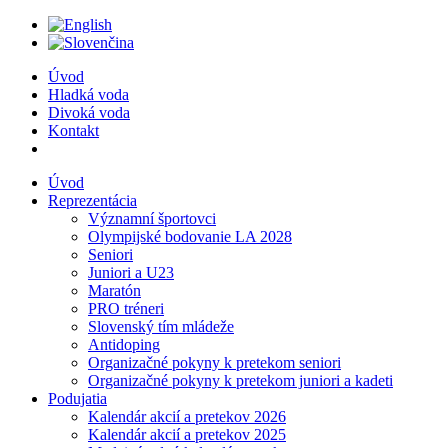
Úvod
Hladká voda
Divoká voda
Kontakt
Úvod
Reprezentácia
Významní športovci
Olympijské bodovanie LA 2028
Seniori
Juniori a U23
Maratón
PRO tréneri
Slovenský tím mládeže
Antidoping
Organizačné pokyny k pretekom seniori
Organizačné pokyny k pretekom juniori a kadeti
Podujatia
Kalendár akcií a pretekov 2026
Kalendár akcií a pretekov 2025