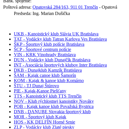
Bank. spojenie:
Poštová adresa:
Opatovská 284/163, 911 01 Trenčín
- Opatová
Predseda:
Ing. Marian Dušička
UKB - Kanoistický klub Slávia UK Bratislava
TAT - Vodácky klub Tatran Karlova Ves Bratislava
ŠKP - Športový klub polície Bratislava
ŠCP - Športové centrum polície
VIN - KRK Vinohrady Bratislava
DUN - Vodácky klub Dunajčík Bratislava
INT - Asociácia športových klubov Inter Bratislava
DKB - Dunajklub Kamzík Bratislava
ŠAM - Kajak canoe klub Šamorín
KOM - Kajak & kanoe klub Komárno
ŠTU - TJ Dunaj Štúrovo
PIE - Kajak-Kanoe Piešťany
TTS - Kanoistický klub TTS Trenčín
NOV - Klub rýchlostnej kanoistiky Nováky
POB - Kajak kanoe klub Považská Bystrica
DNB - DANUBE Slovakia športový klub
MOR - Športový klub Kajak
HOS - KK DELFÍN Horné Srnie
ZLP - Vodácky klub Zlaté piesky