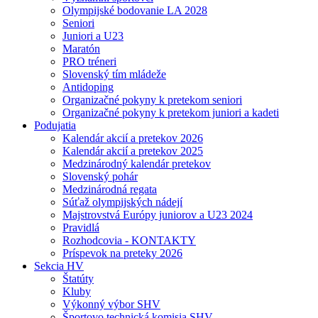
Olympijské bodovanie LA 2028
Seniori
Juniori a U23
Maratón
PRO tréneri
Slovenský tím mládeže
Antidoping
Organizačné pokyny k pretekom seniori
Organizačné pokyny k pretekom juniori a kadeti
Podujatia
Kalendár akcií a pretekov 2026
Kalendár akcií a pretekov 2025
Medzinárodný kalendár pretekov
Slovenský pohár
Medzinárodná regata
Súťaž olympijských nádejí
Majstrovstvá Európy juniorov a U23 2024
Pravidlá
Rozhodcovia - KONTAKTY
Príspevok na preteky 2026
Sekcia HV
Štatúty
Kluby
Výkonný výbor SHV
Športovo technická komisia SHV