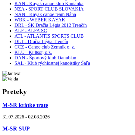
KAN - Kayak canoe klub Kanianka
NZA - SPORT CLUB SLOVAKIA
NAN - Kayak canoe team Nána
WBK - WEBER KAYAK
DRL - ŠK Dračia Légia 2012 Trenčín
ALF - ALFA SC
ATL - ATLANTIS SPORTS CLUB
DLT - Dračia Légia Trenčín
CCZ - Canoe club Zemník o. z.
KLU - Kultsot, o.z.
DAN - Športový klub Danubian
SAL - Klub rýchlostnej kanoistiky Šaľa
Preteky
M-SR krátke trate
31.07.2026 - 02.08.2026
M-SR SUP