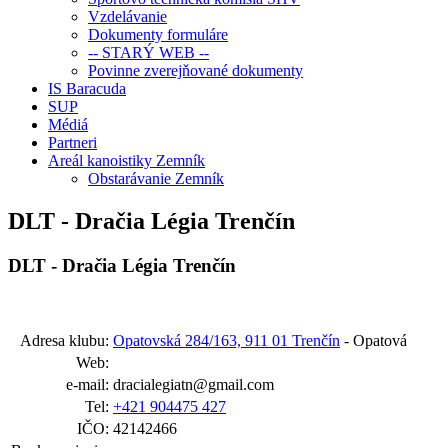
Vzdelávanie
Dokumenty formuláre
-- STARÝ WEB --
Povinne zverejňované dokumenty
IS Baracuda
SUP
Médiá
Partneri
Areál kanoistiky Zemník
Obstarávanie Zemník
DLT - Dračia Légia Trenčín
DLT - Dračia Légia Trenčín
Adresa klubu:
Opatovská 284/163, 911 01 Trenčín
- Opatová
Web:
e-mail:
dracialegiatn@gmail.com
Tel:
+421 904475 427
IČO:
42142466