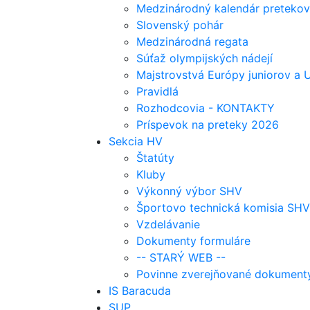
Medzinárodný kalendár pretekov
Slovenský pohár
Medzinárodná regata
Súťaž olympijských nádejí
Majstrovstvá Európy juniorov a
Pravidlá
Rozhodcovia - KONTAKTY
Príspevok na preteky 2026
Sekcia HV
Štatúty
Kluby
Výkonný výbor SHV
Športovo technická komisia SHV
Vzdelávanie
Dokumenty formuláre
-- STARÝ WEB --
Povinne zverejňované dokument
IS Baracuda
SUP