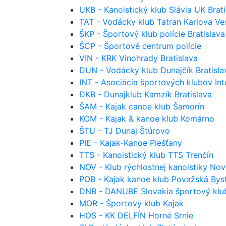
UKB - Kanoistický klub Slávia UK Brati
TAT - Vodácky klub Tatran Karlova Ves
ŠKP - Športový klub polície Bratislava
ŠCP - Športové centrum polície
VIN - KRK Vinohrady Bratislava
DUN - Vodácky klub Dunajčík Bratisla
INT - Asociácia športových klubov Inte
DKB - Dunajklub Kamzík Bratislava
ŠAM - Kajak canoe klub Šamorín
KOM - Kajak & kanoe klub Komárno
ŠTU - TJ Dunaj Štúrovo
PIE - Kajak-Kanoe Piešťany
TTS - Kanoistický klub TTS Trenčín
NOV - Klub rýchlostnej kanoistiky No
POB - Kajak kanoe klub Považská Byst
DNB - DANUBE Slovakia športový klu
MOR - Športový klub Kajak
HOS - KK DELFÍN Horné Srnie