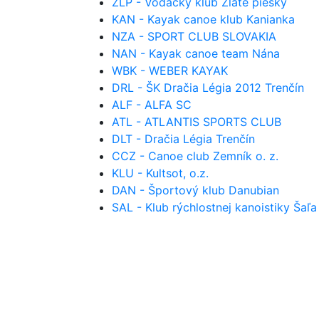
ZLP - Vodácky klub Zlaté piesky
KAN - Kayak canoe klub Kanianka
NZA - SPORT CLUB SLOVAKIA
NAN - Kayak canoe team Nána
WBK - WEBER KAYAK
DRL - ŠK Dračia Légia 2012 Trenčín
ALF - ALFA SC
ATL - ATLANTIS SPORTS CLUB
DLT - Dračia Légia Trenčín
CCZ - Canoe club Zemník o. z.
KLU - Kultsot, o.z.
DAN - Športový klub Danubian
SAL - Klub rýchlostnej kanoistiky Šaľa