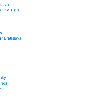
slava
 Bratislava
va
r Bratislava
váky
rica
b