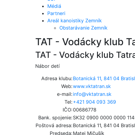
Médiá
Partneri
Areál kanoistiky Zemník
Obstarávanie Zemník
TAT - Vodácky klub Ta
TAT - Vodácky klub Tatra
Nábor detí
Adresa klubu:
Botanická 11, 841 04 Bratis
Web:
www.vktatran.sk
e-mail:
info@vktatran.sk
Tel:
+421 904 093 369
IČO:
00686778
Bank. spojenie:
SK32 0900 0000 0000 114
Poštová adresa:
Botanická 11, 841 04 Bratis
Predseda:
Matej Mičušík