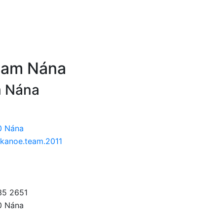
eam Nána
m Nána
0 Nána
kanoe.team.2011
35 2651
0 Nána