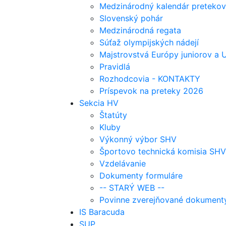
Medzinárodný kalendár pretekov
Slovenský pohár
Medzinárodná regata
Súťaž olympijských nádejí
Majstrovstvá Európy juniorov a
Pravidlá
Rozhodcovia - KONTAKTY
Príspevok na preteky 2026
Sekcia HV
Štatúty
Kluby
Výkonný výbor SHV
Športovo technická komisia SHV
Vzdelávanie
Dokumenty formuláre
-- STARÝ WEB --
Povinne zverejňované dokument
IS Baracuda
SUP