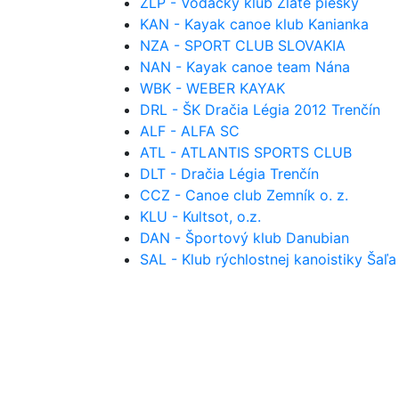
ZLP - Vodácky klub Zlaté piesky
KAN - Kayak canoe klub Kanianka
NZA - SPORT CLUB SLOVAKIA
NAN - Kayak canoe team Nána
WBK - WEBER KAYAK
DRL - ŠK Dračia Légia 2012 Trenčín
ALF - ALFA SC
ATL - ATLANTIS SPORTS CLUB
DLT - Dračia Légia Trenčín
CCZ - Canoe club Zemník o. z.
KLU - Kultsot, o.z.
DAN - Športový klub Danubian
SAL - Klub rýchlostnej kanoistiky Šaľa