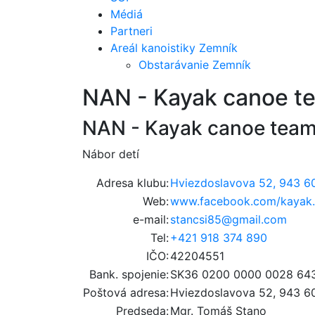
Médiá
Partneri
Areál kanoistiky Zemník
Obstarávanie Zemník
NAN - Kayak canoe t
NAN - Kayak canoe tea
Nábor detí
Adresa klubu:
Hviezdoslavova 52, 943 6
Web:
www.facebook.com/kayak.
e-mail:
stancsi85@gmail.com
Tel:
+421 918 374 890
IČO:
42204551
Bank. spojenie:
SK36 0200 0000 0028 64
Poštová adresa:
Hviezdoslavova 52, 943 6
Predseda:
Mgr. Tomáš Stano