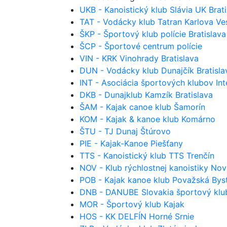
UKB - Kanoistický klub Slávia UK Brati
TAT - Vodácky klub Tatran Karlova Ves
ŠKP - Športový klub polície Bratislava
ŠCP - Športové centrum polície
VIN - KRK Vinohrady Bratislava
DUN - Vodácky klub Dunajčík Bratisla
INT - Asociácia športových klubov Inte
DKB - Dunajklub Kamzík Bratislava
ŠAM - Kajak canoe klub Šamorín
KOM - Kajak & kanoe klub Komárno
ŠTU - TJ Dunaj Štúrovo
PIE - Kajak-Kanoe Piešťany
TTS - Kanoistický klub TTS Trenčín
NOV - Klub rýchlostnej kanoistiky No
POB - Kajak kanoe klub Považská Byst
DNB - DANUBE Slovakia športový klu
MOR - Športový klub Kajak
HOS - KK DELFÍN Horné Srnie