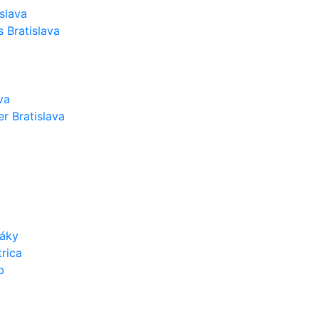
slava
 Bratislava
va
r Bratislava
váky
rica
b