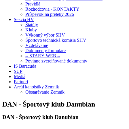
Pravidlá
Rozhodcovia - KONTAKTY
Príspevok na preteky 2026
Sekcia HV
Štatúty
Kluby
Výkonný výbor SHV
Športovo technická komisia SHV
Vzdelávanie
Dokumenty formuláre
-- STARÝ WEB --
Povinne zverejňované dokumenty
IS Baracuda
SUP
Médiá
Partneri
Areál kanoistiky Zemník
Obstarávanie Zemník
DAN - Športový klub Danubian
DAN - Športový klub Danubian