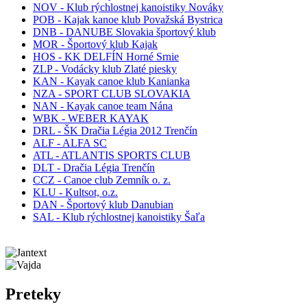
NOV - Klub rýchlostnej kanoistiky Nováky
POB - Kajak kanoe klub Považská Bystrica
DNB - DANUBE Slovakia športový klub
MOR - Športový klub Kajak
HOS - KK DELFÍN Horné Srnie
ZLP - Vodácky klub Zlaté piesky
KAN - Kayak canoe klub Kanianka
NZA - SPORT CLUB SLOVAKIA
NAN - Kayak canoe team Nána
WBK - WEBER KAYAK
DRL - ŠK Dračia Légia 2012 Trenčín
ALF - ALFA SC
ATL - ATLANTIS SPORTS CLUB
DLT - Dračia Légia Trenčín
CCZ - Canoe club Zemník o. z.
KLU - Kultsot, o.z.
DAN - Športový klub Danubian
SAL - Klub rýchlostnej kanoistiky Šaľa
Preteky