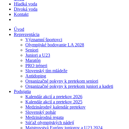
Hladká voda
Divoká voda
Kontakt
Úvod
Reprezentácia
Významní športovci
Olympijské bodovanie LA 2028
Seniori
Juniori a U23
Maratón
PRO tréneri
Slovenský tím mládeže
Antidoping
Organizačné pokyny k pretekom seniori
Organizačné pokyny k pretekom juniori a kadeti
Podujatia
Kalendár akcií a pretekov 2026
Kalendár akcií a pretekov 2025
Medzinárodný kalendár pretekov
Slovenský pohár
Medzinárodná regata
Súťaž olympijských nádejí
Majstrovstvá Európy juniorov a U23 2024