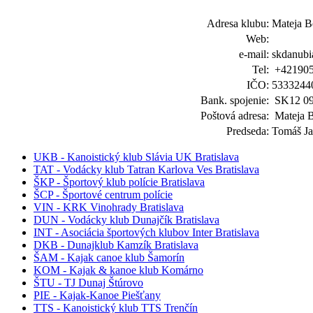
Adresa klubu:
Mateja B
Web:
e-mail:
skdanub
Tel:
+421905
IČO:
5333244
Bank. spojenie:
SK12 09
Poštová adresa:
Mateja B
Predseda:
Tomáš Ja
UKB - Kanoistický klub Slávia UK Bratislava
TAT - Vodácky klub Tatran Karlova Ves Bratislava
ŠKP - Športový klub polície Bratislava
ŠCP - Športové centrum polície
VIN - KRK Vinohrady Bratislava
DUN - Vodácky klub Dunajčík Bratislava
INT - Asociácia športových klubov Inter Bratislava
DKB - Dunajklub Kamzík Bratislava
ŠAM - Kajak canoe klub Šamorín
KOM - Kajak & kanoe klub Komárno
ŠTU - TJ Dunaj Štúrovo
PIE - Kajak-Kanoe Piešťany
TTS - Kanoistický klub TTS Trenčín