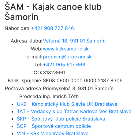
ŠAM - Kajak canoe klub
Šamorín
Nábor detí
+421 908 727 846
Adresa klubu:
Veterná 18, 931 01 Šamorín
Web:
www.kcksamorin.sk
e-mail:
proexim@proexim.sk
Tel:
+421 905 617 668
IČO:
31823661
Bank. spojenie:
SK08 0900 0000 0000 2187 8306
Poštová adresa:
Priemyselná 3, 931 01 Šamorín
Predseda:
Ing. Imrich Tóth
UKB - Kanoistický klub Slávia UK Bratislava
TAT - Vodácky klub Tatran Karlova Ves Bratislava
ŠKP - Športový klub polície Bratislava
ŠCP - Športové centrum polície
VIN - KRK Vinohrady Bratislava