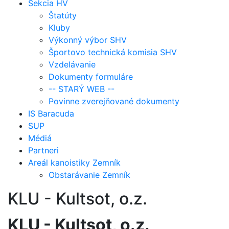
Sekcia HV
Štatúty
Kluby
Výkonný výbor SHV
Športovo technická komisia SHV
Vzdelávanie
Dokumenty formuláre
-- STARÝ WEB --
Povinne zverejňované dokumenty
IS Baracuda
SUP
Médiá
Partneri
Areál kanoistiky Zemník
Obstarávanie Zemník
KLU - Kultsot, o.z.
KLU - Kultsot, o.z.