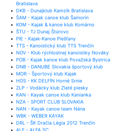
Bratislava
DKB - Dunajklub Kamzík Bratislava
ŠAM - Kajak canoe klub Šamorín
KOM - Kajak & kanoe klub Komárno
ŠTU - TJ Dunaj Štúrovo
PIE - Kajak-Kanoe Piešťany
TTS - Kanoistický klub TTS Trenčín
NOV - Klub rýchlostnej kanoistiky Nováky
POB - Kajak kanoe klub Považská Bystrica
DNB - DANUBE Slovakia športový klub
MOR - Športový klub Kajak
HOS - KK DELFÍN Horné Srnie
ZLP - Vodácky klub Zlaté piesky
KAN - Kayak canoe klub Kanianka
NZA - SPORT CLUB SLOVAKIA
NAN - Kayak canoe team Nána
WBK - WEBER KAYAK
DRL - ŠK Dračia Légia 2012 Trenčín
ALF - ALFA SC