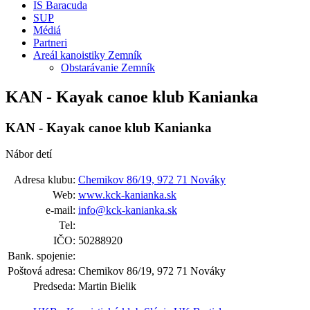
IS Baracuda
SUP
Médiá
Partneri
Areál kanoistiky Zemník
Obstarávanie Zemník
KAN - Kayak canoe klub Kanianka
KAN - Kayak canoe klub Kanianka
Nábor detí
Adresa klubu:
Chemikov 86/19, 972 71 Nováky
Web:
www.kck-kanianka.sk
e-mail:
info@kck-kanianka.sk
Tel:
IČO:
50288920
Bank. spojenie:
Poštová adresa:
Chemikov 86/19, 972 71 Nováky
Predseda:
Martin Bielik