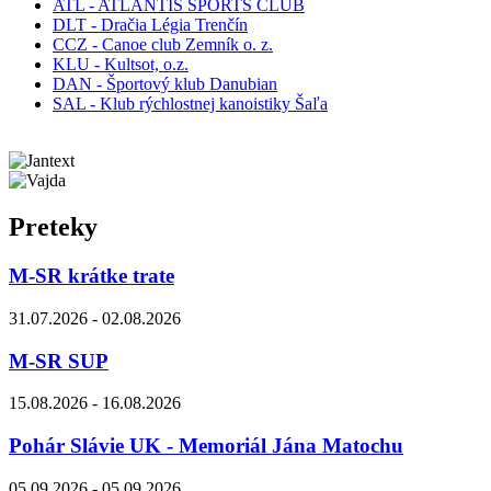
ATL - ATLANTIS SPORTS CLUB
DLT - Dračia Légia Trenčín
CCZ - Canoe club Zemník o. z.
KLU - Kultsot, o.z.
DAN - Športový klub Danubian
SAL - Klub rýchlostnej kanoistiky Šaľa
Preteky
M-SR krátke trate
31.07.2026 - 02.08.2026
M-SR SUP
15.08.2026 - 16.08.2026
Pohár Slávie UK - Memoriál Jána Matochu
05.09.2026 - 05.09.2026