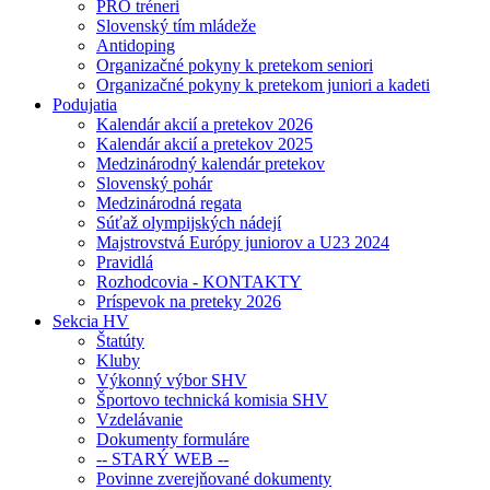
PRO tréneri
Slovenský tím mládeže
Antidoping
Organizačné pokyny k pretekom seniori
Organizačné pokyny k pretekom juniori a kadeti
Podujatia
Kalendár akcií a pretekov 2026
Kalendár akcií a pretekov 2025
Medzinárodný kalendár pretekov
Slovenský pohár
Medzinárodná regata
Súťaž olympijských nádejí
Majstrovstvá Európy juniorov a U23 2024
Pravidlá
Rozhodcovia - KONTAKTY
Príspevok na preteky 2026
Sekcia HV
Štatúty
Kluby
Výkonný výbor SHV
Športovo technická komisia SHV
Vzdelávanie
Dokumenty formuláre
-- STARÝ WEB --
Povinne zverejňované dokumenty