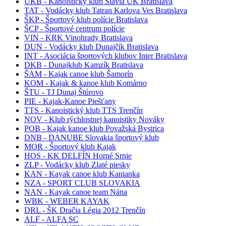
UKB - Kanoistický klub Slávia UK Bratislava
TAT - Vodácky klub Tatran Karlova Ves Bratislava
ŠKP - Športový klub polície Bratislava
ŠCP - Športové centrum polície
VIN - KRK Vinohrady Bratislava
DUN - Vodácky klub Dunajčík Bratislava
INT - Asociácia športových klubov Inter Bratislava
DKB - Dunajklub Kamzík Bratislava
ŠAM - Kajak canoe klub Šamorín
KOM - Kajak & kanoe klub Komárno
ŠTU - TJ Dunaj Štúrovo
PIE - Kajak-Kanoe Piešťany
TTS - Kanoistický klub TTS Trenčín
NOV - Klub rýchlostnej kanoistiky Nováky
POB - Kajak kanoe klub Považská Bystrica
DNB - DANUBE Slovakia športový klub
MOR - Športový klub Kajak
HOS - KK DELFÍN Horné Srnie
ZLP - Vodácky klub Zlaté piesky
KAN - Kayak canoe klub Kanianka
NZA - SPORT CLUB SLOVAKIA
NAN - Kayak canoe team Nána
WBK - WEBER KAYAK
DRL - ŠK Dračia Légia 2012 Trenčín
ALF - ALFA SC