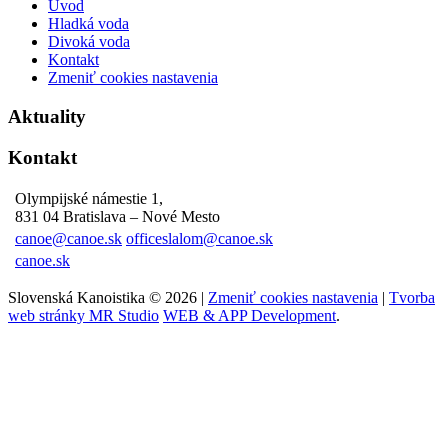
Úvod
Hladká voda
Divoká voda
Kontakt
Zmeniť cookies nastavenia
Aktuality
Kontakt
Olympijské námestie 1,
831 04 Bratislava – Nové Mesto
canoe@canoe.sk
officeslalom@canoe.sk
canoe.sk
Slovenská Kanoistika © 2026 |
Zmeniť cookies nastavenia
|
Tvorba
web stránky MR Studio
WEB & APP Development
.