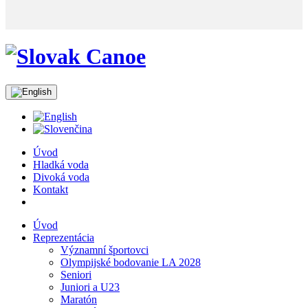
Úvod
Hladká voda
Divoká voda
Kontakt
Úvod
Reprezentácia
Významní športovci
Olympijské bodovanie LA 2028
Seniori
Juniori a U23
Maratón