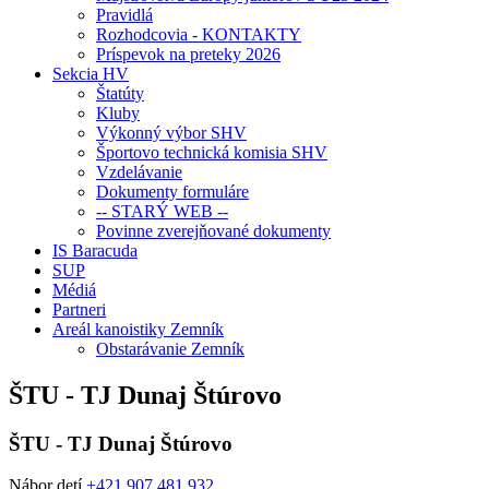
Pravidlá
Rozhodcovia - KONTAKTY
Príspevok na preteky 2026
Sekcia HV
Štatúty
Kluby
Výkonný výbor SHV
Športovo technická komisia SHV
Vzdelávanie
Dokumenty formuláre
-- STARÝ WEB --
Povinne zverejňované dokumenty
IS Baracuda
SUP
Médiá
Partneri
Areál kanoistiky Zemník
Obstarávanie Zemník
ŠTU - TJ Dunaj Štúrovo
ŠTU - TJ Dunaj Štúrovo
Nábor detí
+421 907 481 932