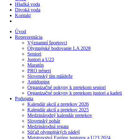
Hladká voda
Divoká voda
Kontakt
Úvod
Reprezentácia
Významní športovci
Olympijské bodovanie LA 2028
Seniori
Juniori a U23
Maratón
PRO tréneri
Slovenský tím mládeže
Antidoping
Organizačné pokyny k pretekom seniori
Organizačné pokyny k pretekom juniori a kadeti
Podujatia
Kalendár akcií a pretekov 2026
Kalendár akcií a pretekov 2025
Medzinárodný kalendár pretekov
Slovenský pohár
Medzinárodná regata
Súťaž olympijských nádejí
Majstrovstvá Európy juniorov a U23 2024