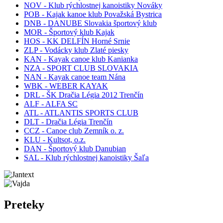
NOV - Klub rýchlostnej kanoistiky Nováky
POB - Kajak kanoe klub Považská Bystrica
DNB - DANUBE Slovakia športový klub
MOR - Športový klub Kajak
HOS - KK DELFÍN Horné Srnie
ZLP - Vodácky klub Zlaté piesky
KAN - Kayak canoe klub Kanianka
NZA - SPORT CLUB SLOVAKIA
NAN - Kayak canoe team Nána
WBK - WEBER KAYAK
DRL - ŠK Dračia Légia 2012 Trenčín
ALF - ALFA SC
ATL - ATLANTIS SPORTS CLUB
DLT - Dračia Légia Trenčín
CCZ - Canoe club Zemník o. z.
KLU - Kultsot, o.z.
DAN - Športový klub Danubian
SAL - Klub rýchlostnej kanoistiky Šaľa
Preteky