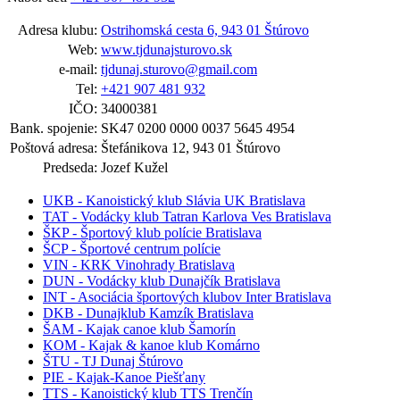
Adresa klubu:
Ostrihomská cesta 6, 943 01 Štúrovo
Web:
www.tjdunajsturovo.sk
e-mail:
tjdunaj.sturovo@gmail.com
Tel:
+421 907 481 932
IČO:
34000381
Bank. spojenie:
SK47 0200 0000 0037 5645 4954
Poštová adresa:
Štefánikova 12, 943 01 Štúrovo
Predseda:
Jozef Kužel
UKB - Kanoistický klub Slávia UK Bratislava
TAT - Vodácky klub Tatran Karlova Ves Bratislava
ŠKP - Športový klub polície Bratislava
ŠCP - Športové centrum polície
VIN - KRK Vinohrady Bratislava
DUN - Vodácky klub Dunajčík Bratislava
INT - Asociácia športových klubov Inter Bratislava
DKB - Dunajklub Kamzík Bratislava
ŠAM - Kajak canoe klub Šamorín
KOM - Kajak & kanoe klub Komárno
ŠTU - TJ Dunaj Štúrovo
PIE - Kajak-Kanoe Piešťany
TTS - Kanoistický klub TTS Trenčín