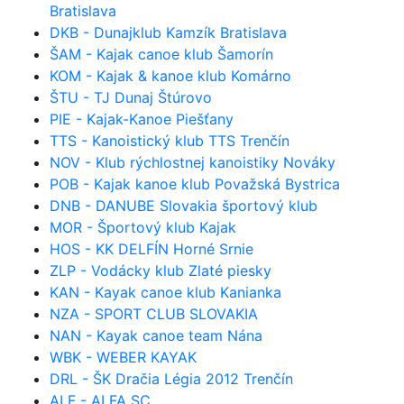
Bratislava
DKB - Dunajklub Kamzík Bratislava
ŠAM - Kajak canoe klub Šamorín
KOM - Kajak & kanoe klub Komárno
ŠTU - TJ Dunaj Štúrovo
PIE - Kajak-Kanoe Piešťany
TTS - Kanoistický klub TTS Trenčín
NOV - Klub rýchlostnej kanoistiky Nováky
POB - Kajak kanoe klub Považská Bystrica
DNB - DANUBE Slovakia športový klub
MOR - Športový klub Kajak
HOS - KK DELFÍN Horné Srnie
ZLP - Vodácky klub Zlaté piesky
KAN - Kayak canoe klub Kanianka
NZA - SPORT CLUB SLOVAKIA
NAN - Kayak canoe team Nána
WBK - WEBER KAYAK
DRL - ŠK Dračia Légia 2012 Trenčín
ALF - ALFA SC