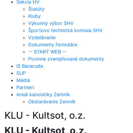
Sekcia HV
Štatúty
Kluby
Výkonný výbor SHV
Športovo technická komisia SHV
Vzdelávanie
Dokumenty formuláre
-- STARÝ WEB --
Povinne zverejňované dokumenty
IS Baracuda
SUP
Médiá
Partneri
Areál kanoistiky Zemník
Obstarávanie Zemník
KLU - Kultsot, o.z.
KLU - Kultsot, o.z.