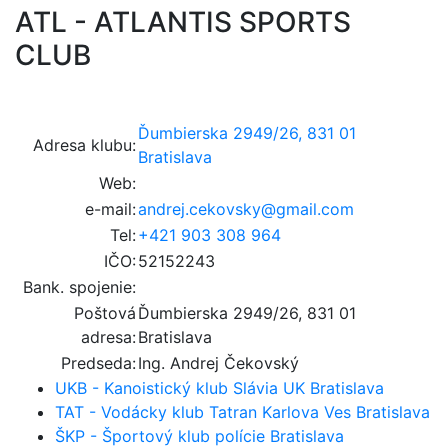
ATL - ATLANTIS SPORTS
CLUB
Ďumbierska 2949/26, 831 01
Adresa klubu:
Bratislava
Web:
e-mail:
andrej.cekovsky@gmail.com
Tel:
+421 903 308 964
IČO:
52152243
Bank. spojenie:
Poštová
Ďumbierska 2949/26, 831 01
adresa:
Bratislava
Predseda:
Ing. Andrej Čekovský
UKB - Kanoistický klub Slávia UK Bratislava
TAT - Vodácky klub Tatran Karlova Ves Bratislava
ŠKP - Športový klub polície Bratislava