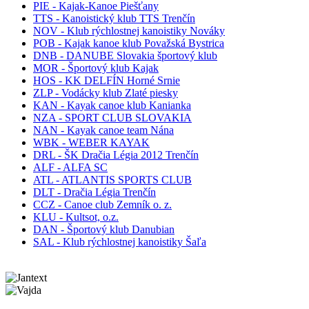
PIE - Kajak-Kanoe Piešťany
TTS - Kanoistický klub TTS Trenčín
NOV - Klub rýchlostnej kanoistiky Nováky
POB - Kajak kanoe klub Považská Bystrica
DNB - DANUBE Slovakia športový klub
MOR - Športový klub Kajak
HOS - KK DELFÍN Horné Srnie
ZLP - Vodácky klub Zlaté piesky
KAN - Kayak canoe klub Kanianka
NZA - SPORT CLUB SLOVAKIA
NAN - Kayak canoe team Nána
WBK - WEBER KAYAK
DRL - ŠK Dračia Légia 2012 Trenčín
ALF - ALFA SC
ATL - ATLANTIS SPORTS CLUB
DLT - Dračia Légia Trenčín
CCZ - Canoe club Zemník o. z.
KLU - Kultsot, o.z.
DAN - Športový klub Danubian
SAL - Klub rýchlostnej kanoistiky Šaľa