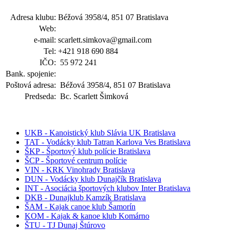
Adresa klubu:
Béžová 3958/4, 851 07 Bratislava
Web:
e-mail:
scarlett.simkova@gmail.com
Tel:
+421 918 690 884
IČO:
55 972 241
Bank. spojenie:
Poštová adresa:
Béžová 3958/4, 851 07 Bratislava
Predseda:
Bc. Scarlett Šimková
UKB - Kanoistický klub Slávia UK Bratislava
TAT - Vodácky klub Tatran Karlova Ves Bratislava
ŠKP - Športový klub polície Bratislava
ŠCP - Športové centrum polície
VIN - KRK Vinohrady Bratislava
DUN - Vodácky klub Dunajčík Bratislava
INT - Asociácia športových klubov Inter Bratislava
DKB - Dunajklub Kamzík Bratislava
ŠAM - Kajak canoe klub Šamorín
KOM - Kajak & kanoe klub Komárno
ŠTU - TJ Dunaj Štúrovo