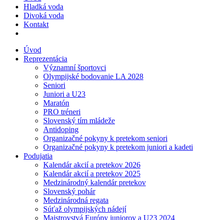
Hladká voda
Divoká voda
Kontakt
Úvod
Reprezentácia
Významní športovci
Olympijské bodovanie LA 2028
Seniori
Juniori a U23
Maratón
PRO tréneri
Slovenský tím mládeže
Antidoping
Organizačné pokyny k pretekom seniori
Organizačné pokyny k pretekom juniori a kadeti
Podujatia
Kalendár akcií a pretekov 2026
Kalendár akcií a pretekov 2025
Medzinárodný kalendár pretekov
Slovenský pohár
Medzinárodná regata
Súťaž olympijských nádejí
Majstrovstvá Európy juniorov a U23 2024