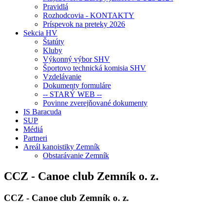
Pravidlá
Rozhodcovia - KONTAKTY
Príspevok na preteky 2026
Sekcia HV
Štatúty
Kluby
Výkonný výbor SHV
Športovo technická komisia SHV
Vzdelávanie
Dokumenty formuláre
-- STARÝ WEB --
Povinne zverejňované dokumenty
IS Baracuda
SUP
Médiá
Partneri
Areál kanoistiky Zemník
Obstarávanie Zemník
CCZ - Canoe club Zemník o. z.
CCZ - Canoe club Zemník o. z.