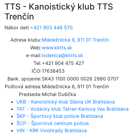
TTS - Kanoistický klub TTS
Trenčín
Nábor detí
+421 903 448 570
Adresa klubu:
Mládežnícka 6, 911 01 Trenčín
Web:
www.kktts.sk
e-mail:
lodenica@kktts.sk
Tel:
+421 904 475 427
IČO:
17638453
Bank. spojenie:
SK43 1100 0000 0026 2880 0707
Poštová adresa:
Mládežnícka 6, 911 01 Trenčín
Predseda:
Michal Dušička
UKB - Kanoistický klub Slávia UK Bratislava
TAT - Vodácky klub Tatran Karlova Ves Bratislava
ŠKP - Športový klub polície Bratislava
ŠCP - Športové centrum polície
VIN - KRK Vinohrady Bratislava