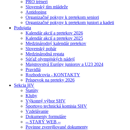
PRO tréneri
Slovenský tím mládeže
Antidoping
Organizačné pokyny k pretekom seniori
Organizačné pokyny k pretekom juniori a kadeti
Podujatia
Kalendár akcií a pretekov 2026
Kalendár akcií a pretekov 2025
Medzinárodný kalendár pretekov
Slovenský pohár
Medzinárodná regata
Súťaž olympijských nádejí
Majstrovstvá Európy juniorov a U23 2024
Pravidlá
Rozhodcovia - KONTAKTY
Príspevok na preteky 2026
Sekcia HV
Štatúty
Kluby
Výkonný výbor SHV
Športovo technická komisia SHV
Vzdelávanie
Dokumenty formuláre
-- STARÝ WEB --
Povinne zverejňované dokumenty