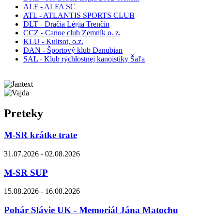
ALF - ALFA SC
ATL - ATLANTIS SPORTS CLUB
DLT - Dračia Légia Trenčín
CCZ - Canoe club Zemník o. z.
KLU - Kultsot, o.z.
DAN - Športový klub Danubian
SAL - Klub rýchlostnej kanoistiky Šaľa
Preteky
M-SR krátke trate
31.07.2026 - 02.08.2026
M-SR SUP
15.08.2026 - 16.08.2026
Pohár Slávie UK - Memoriál Jána Matochu