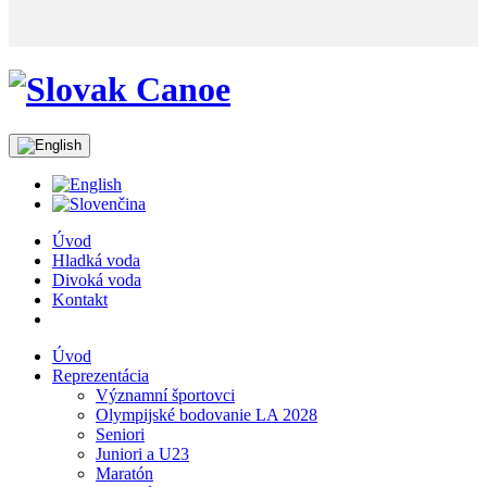
Úvod
Hladká voda
Divoká voda
Kontakt
Úvod
Reprezentácia
Významní športovci
Olympijské bodovanie LA 2028
Seniori
Juniori a U23
Maratón