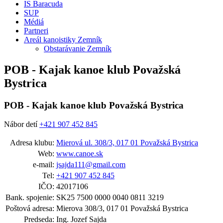
IS Baracuda
SUP
Médiá
Partneri
Areál kanoistiky Zemník
Obstarávanie Zemník
POB - Kajak kanoe klub Považská
Bystrica
POB - Kajak kanoe klub Považská Bystrica
Nábor detí
+421 907 452 845
Adresa klubu:
Mierová ul. 308/3, 017 01 Považská Bystrica
Web:
www.canoe.sk
e-mail:
jsajda111@gmail.com
Tel:
+421 907 452 845
IČO:
42017106
Bank. spojenie:
SK25 7500 0000 0040 0811 3219
Poštová adresa:
Mierova 308/3, 017 01 Považská Bystrica
Predseda:
Ing. Jozef Sajda