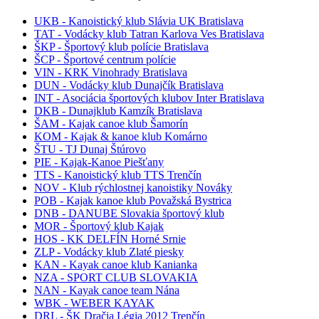
UKB - Kanoistický klub Slávia UK Bratislava
TAT - Vodácky klub Tatran Karlova Ves Bratislava
ŠKP - Športový klub polície Bratislava
ŠCP - Športové centrum polície
VIN - KRK Vinohrady Bratislava
DUN - Vodácky klub Dunajčík Bratislava
INT - Asociácia športových klubov Inter Bratislava
DKB - Dunajklub Kamzík Bratislava
ŠAM - Kajak canoe klub Šamorín
KOM - Kajak & kanoe klub Komárno
ŠTU - TJ Dunaj Štúrovo
PIE - Kajak-Kanoe Piešťany
TTS - Kanoistický klub TTS Trenčín
NOV - Klub rýchlostnej kanoistiky Nováky
POB - Kajak kanoe klub Považská Bystrica
DNB - DANUBE Slovakia športový klub
MOR - Športový klub Kajak
HOS - KK DELFÍN Horné Srnie
ZLP - Vodácky klub Zlaté piesky
KAN - Kayak canoe klub Kanianka
NZA - SPORT CLUB SLOVAKIA
NAN - Kayak canoe team Nána
WBK - WEBER KAYAK
DRL - ŠK Dračia Légia 2012 Trenčín