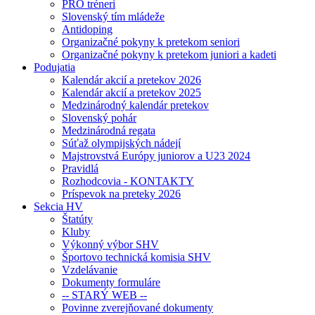
PRO tréneri
Slovenský tím mládeže
Antidoping
Organizačné pokyny k pretekom seniori
Organizačné pokyny k pretekom juniori a kadeti
Podujatia
Kalendár akcií a pretekov 2026
Kalendár akcií a pretekov 2025
Medzinárodný kalendár pretekov
Slovenský pohár
Medzinárodná regata
Súťaž olympijských nádejí
Majstrovstvá Európy juniorov a U23 2024
Pravidlá
Rozhodcovia - KONTAKTY
Príspevok na preteky 2026
Sekcia HV
Štatúty
Kluby
Výkonný výbor SHV
Športovo technická komisia SHV
Vzdelávanie
Dokumenty formuláre
-- STARÝ WEB --
Povinne zverejňované dokumenty