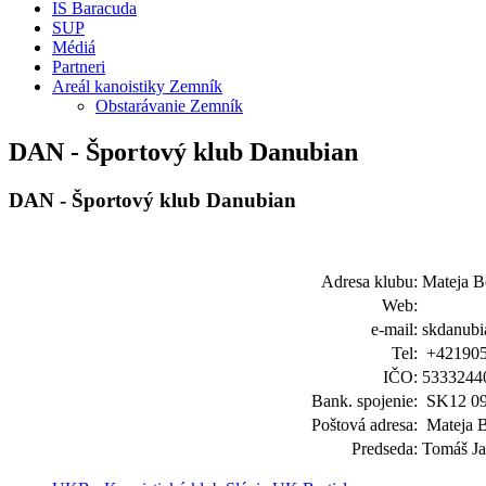
IS Baracuda
SUP
Médiá
Partneri
Areál kanoistiky Zemník
Obstarávanie Zemník
DAN - Športový klub Danubian
DAN - Športový klub Danubian
Adresa klubu:
Mateja B
Web:
e-mail:
skdanub
Tel:
+421905
IČO:
5333244
Bank. spojenie:
SK12 09
Poštová adresa:
Mateja B
Predseda:
Tomáš Ja