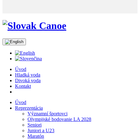
Úvod
Hladká voda
Divoká voda
Kontakt
Úvod
Reprezentácia
Významní športovci
Olympijské bodovanie LA 2028
Seniori
Juniori a U23
Maratón