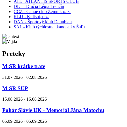
ATL - ATLANTIS SPORTS CLUB
DLT - Dračia Légia Trenčín
CCZ - Canoe club Zemník o. z.
KLU - Kultsot, o.z.
DAN - Športový klub Danubian
SAL - Klub rýchlostnej kanoistiky Šaľa
Preteky
M-SR krátke trate
31.07.2026 - 02.08.2026
M-SR SUP
15.08.2026 - 16.08.2026
Pohár Slávie UK - Memoriál Jána Matochu
05.09.2026 - 05.09.2026