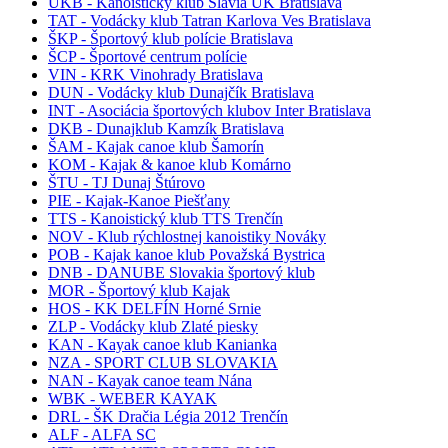
UKB - Kanoistický klub Slávia UK Bratislava
TAT - Vodácky klub Tatran Karlova Ves Bratislava
ŠKP - Športový klub polície Bratislava
ŠCP - Športové centrum polície
VIN - KRK Vinohrady Bratislava
DUN - Vodácky klub Dunajčík Bratislava
INT - Asociácia športových klubov Inter Bratislava
DKB - Dunajklub Kamzík Bratislava
ŠAM - Kajak canoe klub Šamorín
KOM - Kajak & kanoe klub Komárno
ŠTU - TJ Dunaj Štúrovo
PIE - Kajak-Kanoe Piešťany
TTS - Kanoistický klub TTS Trenčín
NOV - Klub rýchlostnej kanoistiky Nováky
POB - Kajak kanoe klub Považská Bystrica
DNB - DANUBE Slovakia športový klub
MOR - Športový klub Kajak
HOS - KK DELFÍN Horné Srnie
ZLP - Vodácky klub Zlaté piesky
KAN - Kayak canoe klub Kanianka
NZA - SPORT CLUB SLOVAKIA
NAN - Kayak canoe team Nána
WBK - WEBER KAYAK
DRL - ŠK Dračia Légia 2012 Trenčín
ALF - ALFA SC