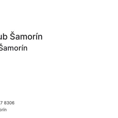
ub Šamorín
 Šamorín
87 8306
orín