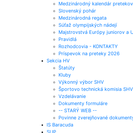
Medzinárodný kalendár pretekov
Slovenský pohár
Medzinárodná regata
Súťaž olympijských nádejí
Majstrovstvá Európy juniorov a
Pravidlá
Rozhodcovia - KONTAKTY
Príspevok na preteky 2026
Sekcia HV
Štatúty
Kluby
Výkonný výbor SHV
Športovo technická komisia SHV
Vzdelávanie
Dokumenty formuláre
-- STARÝ WEB --
Povinne zverejňované dokument
IS Baracuda
SUP