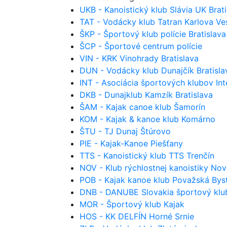
UKB - Kanoistický klub Slávia UK Brati
TAT - Vodácky klub Tatran Karlova Ves
ŠKP - Športový klub polície Bratislava
ŠCP - Športové centrum polície
VIN - KRK Vinohrady Bratislava
DUN - Vodácky klub Dunajčík Bratisla
INT - Asociácia športových klubov Inte
DKB - Dunajklub Kamzík Bratislava
ŠAM - Kajak canoe klub Šamorín
KOM - Kajak & kanoe klub Komárno
ŠTU - TJ Dunaj Štúrovo
PIE - Kajak-Kanoe Piešťany
TTS - Kanoistický klub TTS Trenčín
NOV - Klub rýchlostnej kanoistiky No
POB - Kajak kanoe klub Považská Byst
DNB - DANUBE Slovakia športový klu
MOR - Športový klub Kajak
HOS - KK DELFÍN Horné Srnie