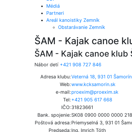
Médiá
Partneri
Areál kanoistiky Zemník
Obstarávanie Zemník
ŠAM - Kajak canoe kl
ŠAM - Kajak canoe klub
Nábor detí
+421 908 727 846
Adresa klubu:
Veterná 18, 931 01 Šamorín
Web:
www.kcksamorin.sk
e-mail:
proexim@proexim.sk
Tel:
+421 905 617 668
IČO:
31823661
Bank. spojenie:
SK08 0900 0000 0000 21
Poštová adresa:
Priemyselná 3, 931 01 Šam
Predseda:
Ing. Imrich Tóth