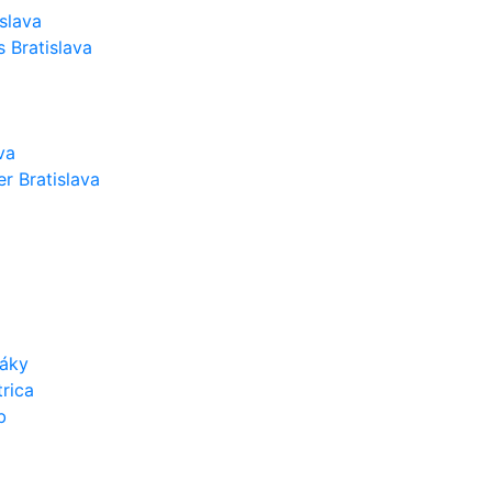
slava
 Bratislava
va
r Bratislava
váky
rica
b