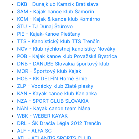
DKB - Dunajklub Kamzík Bratislava
ŠAM - Kajak canoe klub Šamorín
KOM - Kajak & kanoe klub Komárno
ŠTU - TJ Dunaj Štúrovo
PIE - Kajak-Kanoe Piešťany
TTS - Kanoistický klub TTS Trenčín
NOV - Klub rýchlostnej kanoistiky Nováky
POB - Kajak kanoe klub Považská Bystrica
DNB - DANUBE Slovakia športový klub
MOR - Športový klub Kajak
HOS - KK DELFÍN Horné Srnie
ZLP - Vodácky klub Zlaté piesky
KAN - Kayak canoe klub Kanianka
NZA - SPORT CLUB SLOVAKIA
NAN - Kayak canoe team Nána
WBK - WEBER KAYAK
DRL - ŠK Dračia Légia 2012 Trenčín
ALF - ALFA SC
ATL - ATLANTIS SPORTS CLUB