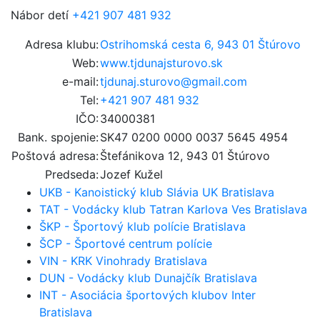
Nábor detí
+421 907 481 932
Adresa klubu:
Ostrihomská cesta 6, 943 01 Štúrovo
Web:
www.tjdunajsturovo.sk
e-mail:
tjdunaj.sturovo@gmail.com
Tel:
+421 907 481 932
IČO:
34000381
Bank. spojenie:
SK47 0200 0000 0037 5645 4954
Poštová adresa:
Štefánikova 12, 943 01 Štúrovo
Predseda:
Jozef Kužel
UKB - Kanoistický klub Slávia UK Bratislava
TAT - Vodácky klub Tatran Karlova Ves Bratislava
ŠKP - Športový klub polície Bratislava
ŠCP - Športové centrum polície
VIN - KRK Vinohrady Bratislava
DUN - Vodácky klub Dunajčík Bratislava
INT - Asociácia športových klubov Inter
Bratislava