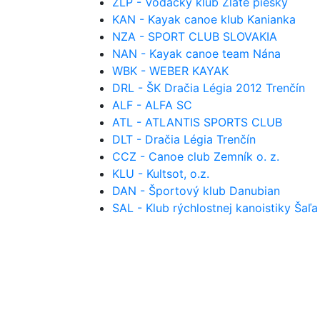
ZLP - Vodácky klub Zlaté piesky
KAN - Kayak canoe klub Kanianka
NZA - SPORT CLUB SLOVAKIA
NAN - Kayak canoe team Nána
WBK - WEBER KAYAK
DRL - ŠK Dračia Légia 2012 Trenčín
ALF - ALFA SC
ATL - ATLANTIS SPORTS CLUB
DLT - Dračia Légia Trenčín
CCZ - Canoe club Zemník o. z.
KLU - Kultsot, o.z.
DAN - Športový klub Danubian
SAL - Klub rýchlostnej kanoistiky Šaľa