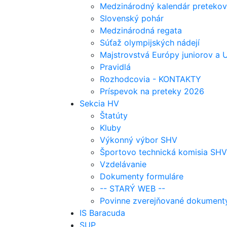
Medzinárodný kalendár pretekov
Slovenský pohár
Medzinárodná regata
Súťaž olympijských nádejí
Majstrovstvá Európy juniorov a
Pravidlá
Rozhodcovia - KONTAKTY
Príspevok na preteky 2026
Sekcia HV
Štatúty
Kluby
Výkonný výbor SHV
Športovo technická komisia SHV
Vzdelávanie
Dokumenty formuláre
-- STARÝ WEB --
Povinne zverejňované dokument
IS Baracuda
SUP