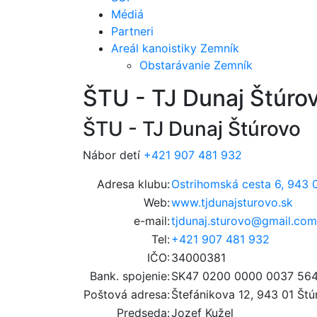
Médiá
Partneri
Areál kanoistiky Zemník
Obstarávanie Zemník
ŠTU - TJ Dunaj Štúro
ŠTU - TJ Dunaj Štúrovo
Nábor detí
+421 907 481 932
Adresa klubu:
Ostrihomská cesta 6, 943 
Web:
www.tjdunajsturovo.sk
e-mail:
tjdunaj.sturovo@gmail.com
Tel:
+421 907 481 932
IČO:
34000381
Bank. spojenie:
SK47 0200 0000 0037 56
Poštová adresa:
Štefánikova 12, 943 01 Št
Predseda:
Jozef Kužel