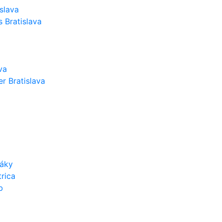
slava
 Bratislava
va
r Bratislava
váky
rica
b