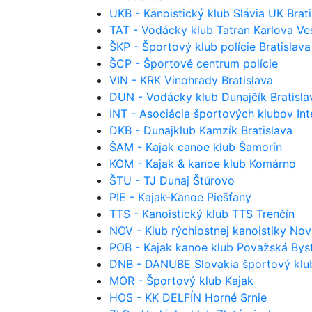
UKB - Kanoistický klub Slávia UK Brati
TAT - Vodácky klub Tatran Karlova Ves
ŠKP - Športový klub polície Bratislava
ŠCP - Športové centrum polície
VIN - KRK Vinohrady Bratislava
DUN - Vodácky klub Dunajčík Bratisla
INT - Asociácia športových klubov Inte
DKB - Dunajklub Kamzík Bratislava
ŠAM - Kajak canoe klub Šamorín
KOM - Kajak & kanoe klub Komárno
ŠTU - TJ Dunaj Štúrovo
PIE - Kajak-Kanoe Piešťany
TTS - Kanoistický klub TTS Trenčín
NOV - Klub rýchlostnej kanoistiky No
POB - Kajak kanoe klub Považská Byst
DNB - DANUBE Slovakia športový klu
MOR - Športový klub Kajak
HOS - KK DELFÍN Horné Srnie