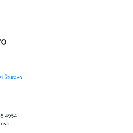
vo
01 Štúrovo
45 4954
úrovo