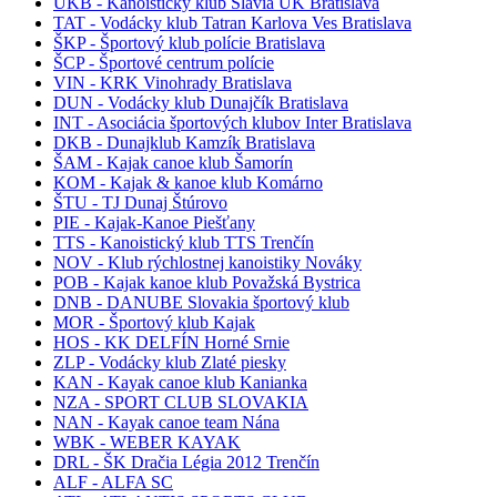
UKB - Kanoistický klub Slávia UK Bratislava
TAT - Vodácky klub Tatran Karlova Ves Bratislava
ŠKP - Športový klub polície Bratislava
ŠCP - Športové centrum polície
VIN - KRK Vinohrady Bratislava
DUN - Vodácky klub Dunajčík Bratislava
INT - Asociácia športových klubov Inter Bratislava
DKB - Dunajklub Kamzík Bratislava
ŠAM - Kajak canoe klub Šamorín
KOM - Kajak & kanoe klub Komárno
ŠTU - TJ Dunaj Štúrovo
PIE - Kajak-Kanoe Piešťany
TTS - Kanoistický klub TTS Trenčín
NOV - Klub rýchlostnej kanoistiky Nováky
POB - Kajak kanoe klub Považská Bystrica
DNB - DANUBE Slovakia športový klub
MOR - Športový klub Kajak
HOS - KK DELFÍN Horné Srnie
ZLP - Vodácky klub Zlaté piesky
KAN - Kayak canoe klub Kanianka
NZA - SPORT CLUB SLOVAKIA
NAN - Kayak canoe team Nána
WBK - WEBER KAYAK
DRL - ŠK Dračia Légia 2012 Trenčín
ALF - ALFA SC