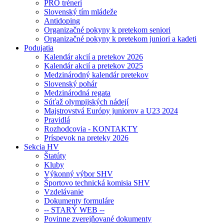
PRO tréneri
Slovenský tím mládeže
Antidoping
Organizačné pokyny k pretekom seniori
Organizačné pokyny k pretekom juniori a kadeti
Podujatia
Kalendár akcií a pretekov 2026
Kalendár akcií a pretekov 2025
Medzinárodný kalendár pretekov
Slovenský pohár
Medzinárodná regata
Súťaž olympijských nádejí
Majstrovstvá Európy juniorov a U23 2024
Pravidlá
Rozhodcovia - KONTAKTY
Príspevok na preteky 2026
Sekcia HV
Štatúty
Kluby
Výkonný výbor SHV
Športovo technická komisia SHV
Vzdelávanie
Dokumenty formuláre
-- STARÝ WEB --
Povinne zverejňované dokumenty