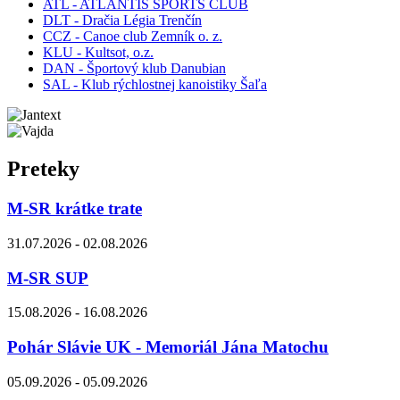
ATL - ATLANTIS SPORTS CLUB
DLT - Dračia Légia Trenčín
CCZ - Canoe club Zemník o. z.
KLU - Kultsot, o.z.
DAN - Športový klub Danubian
SAL - Klub rýchlostnej kanoistiky Šaľa
Preteky
M-SR krátke trate
31.07.2026 - 02.08.2026
M-SR SUP
15.08.2026 - 16.08.2026
Pohár Slávie UK - Memoriál Jána Matochu
05.09.2026 - 05.09.2026