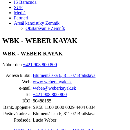
IS Baracuda
SUP
Médiá
Partneri
Areál kanoistiky Zemník
Obstarávanie Zemník
WBK - WEBER KAYAK
WBK - WEBER KAYAK
Nábor detí
+421 908 800 800
Adresa klubu:
Blumentálska 6, 811 07 Bratislava
Web:
www.weberkayak.sk
e-mail:
weber@weberkayak.sk
Tel:
+421 908 800 800
IČO:
50488155
Bank. spojenie:
SK58 1100 0000 0029 4404 0834
Poštová adresa:
Blumentálska 6, 811 07 Bratislava
Predseda:
Lucia Weber