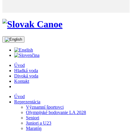
Úvod
Hladká voda
Divoká voda
Kontakt
Úvod
Reprezentácia
Významní športovci
Olympijské bodovanie LA 2028
Seniori
Juniori a U23
Maratón