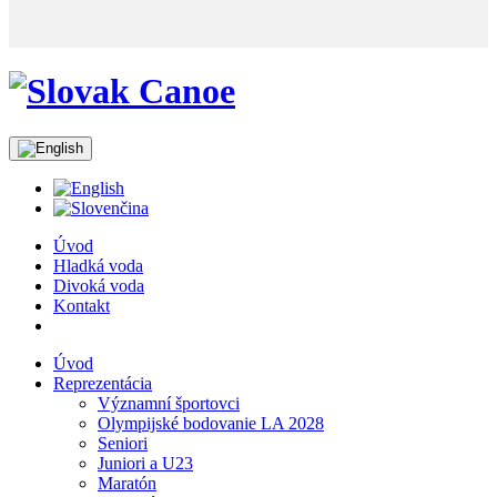
Úvod
Hladká voda
Divoká voda
Kontakt
Úvod
Reprezentácia
Významní športovci
Olympijské bodovanie LA 2028
Seniori
Juniori a U23
Maratón