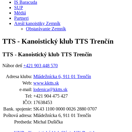
IS Baracuda
SUP
Médiá
Partneri
Areál kanoistiky Zemník
Obstarávanie Zemník
TTS - Kanoistický klub TTS Trenčín
TTS - Kanoistický klub TTS Trenčín
Nábor detí
+421 903 448 570
Adresa klubu:
Mládežnícka 6, 911 01 Trenčín
Web:
www.kktts.sk
e-mail:
lodenica@kktts.sk
Tel:
+421 904 475 427
IČO:
17638453
Bank. spojenie:
SK43 1100 0000 0026 2880 0707
Poštová adresa:
Mládežnícka 6, 911 01 Trenčín
Predseda:
Michal Dušička