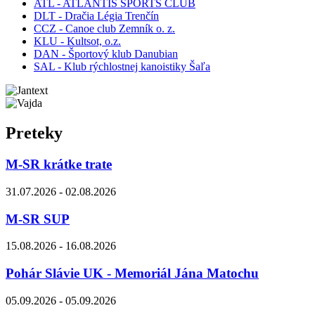
ATL - ATLANTIS SPORTS CLUB
DLT - Dračia Légia Trenčín
CCZ - Canoe club Zemník o. z.
KLU - Kultsot, o.z.
DAN - Športový klub Danubian
SAL - Klub rýchlostnej kanoistiky Šaľa
Preteky
M-SR krátke trate
31.07.2026 - 02.08.2026
M-SR SUP
15.08.2026 - 16.08.2026
Pohár Slávie UK - Memoriál Jána Matochu
05.09.2026 - 05.09.2026