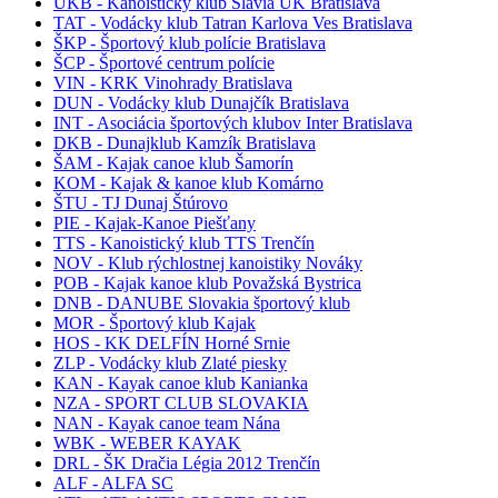
UKB - Kanoistický klub Slávia UK Bratislava
TAT - Vodácky klub Tatran Karlova Ves Bratislava
ŠKP - Športový klub polície Bratislava
ŠCP - Športové centrum polície
VIN - KRK Vinohrady Bratislava
DUN - Vodácky klub Dunajčík Bratislava
INT - Asociácia športových klubov Inter Bratislava
DKB - Dunajklub Kamzík Bratislava
ŠAM - Kajak canoe klub Šamorín
KOM - Kajak & kanoe klub Komárno
ŠTU - TJ Dunaj Štúrovo
PIE - Kajak-Kanoe Piešťany
TTS - Kanoistický klub TTS Trenčín
NOV - Klub rýchlostnej kanoistiky Nováky
POB - Kajak kanoe klub Považská Bystrica
DNB - DANUBE Slovakia športový klub
MOR - Športový klub Kajak
HOS - KK DELFÍN Horné Srnie
ZLP - Vodácky klub Zlaté piesky
KAN - Kayak canoe klub Kanianka
NZA - SPORT CLUB SLOVAKIA
NAN - Kayak canoe team Nána
WBK - WEBER KAYAK
DRL - ŠK Dračia Légia 2012 Trenčín
ALF - ALFA SC