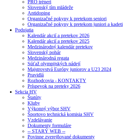
PRO tréneri
Slovenský tím mládeže
Antidoping
Organizačné pokyny k pretekom seniori
Organizačné pokyny k pretekom juniori a kadeti
Podujatia
Kalendár akcií a pretekov 2026
Kalendár akcií a pretekov 2025
Medzinárodný kalendár pretekov
Slovenský pohár
Medzinárodná regata
Súťaž olympijských nádejí
Majstrovstvá Európy juniorov a U23 2024
Pravidlá
Rozhodcovia - KONTAKTY
Príspevok na preteky 2026
Sekcia HV
Štatúty
Kluby
Výkonný výbor SHV
Športovo technická komisia SHV
Vzdelávanie
Dokumenty formuláre
-- STARÝ WEB --
Povinne zverejňované dokumenty