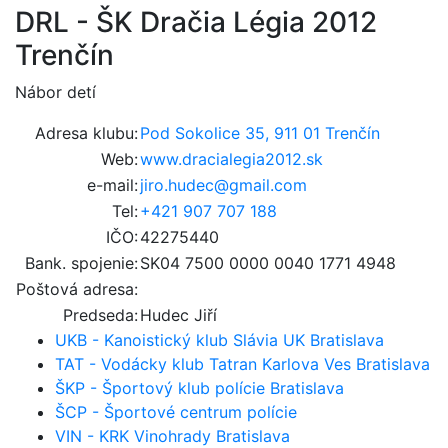
DRL - ŠK Dračia Légia 2012
Trenčín
Nábor detí
Adresa klubu:
Pod Sokolice 35, 911 01 Trenčín
Web:
www.dracialegia2012.sk
e-mail:
jiro.hudec@gmail.com
Tel:
+421 907 707 188
IČO:
42275440
Bank. spojenie:
SK04 7500 0000 0040 1771 4948
Poštová adresa:
Predseda:
Hudec Jiří
UKB - Kanoistický klub Slávia UK Bratislava
TAT - Vodácky klub Tatran Karlova Ves Bratislava
ŠKP - Športový klub polície Bratislava
ŠCP - Športové centrum polície
VIN - KRK Vinohrady Bratislava