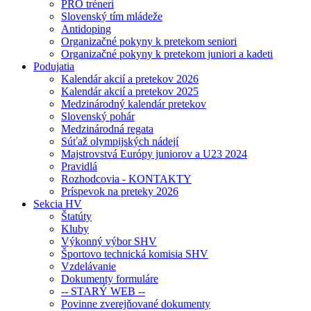
PRO tréneri
Slovenský tím mládeže
Antidoping
Organizačné pokyny k pretekom seniori
Organizačné pokyny k pretekom juniori a kadeti
Podujatia
Kalendár akcií a pretekov 2026
Kalendár akcií a pretekov 2025
Medzinárodný kalendár pretekov
Slovenský pohár
Medzinárodná regata
Súťaž olympijských nádejí
Majstrovstvá Európy juniorov a U23 2024
Pravidlá
Rozhodcovia - KONTAKTY
Príspevok na preteky 2026
Sekcia HV
Štatúty
Kluby
Výkonný výbor SHV
Športovo technická komisia SHV
Vzdelávanie
Dokumenty formuláre
-- STARÝ WEB --
Povinne zverejňované dokumenty