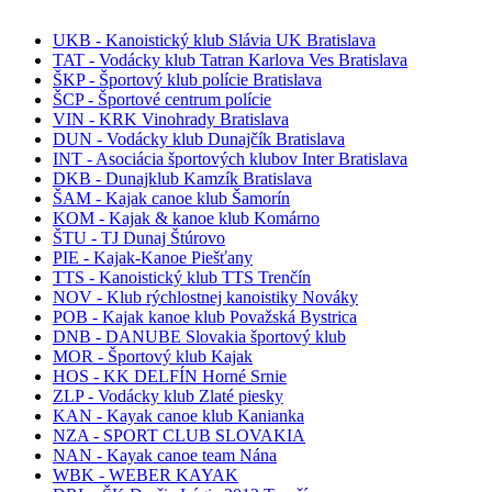
UKB - Kanoistický klub Slávia UK Bratislava
TAT - Vodácky klub Tatran Karlova Ves Bratislava
ŠKP - Športový klub polície Bratislava
ŠCP - Športové centrum polície
VIN - KRK Vinohrady Bratislava
DUN - Vodácky klub Dunajčík Bratislava
INT - Asociácia športových klubov Inter Bratislava
DKB - Dunajklub Kamzík Bratislava
ŠAM - Kajak canoe klub Šamorín
KOM - Kajak & kanoe klub Komárno
ŠTU - TJ Dunaj Štúrovo
PIE - Kajak-Kanoe Piešťany
TTS - Kanoistický klub TTS Trenčín
NOV - Klub rýchlostnej kanoistiky Nováky
POB - Kajak kanoe klub Považská Bystrica
DNB - DANUBE Slovakia športový klub
MOR - Športový klub Kajak
HOS - KK DELFÍN Horné Srnie
ZLP - Vodácky klub Zlaté piesky
KAN - Kayak canoe klub Kanianka
NZA - SPORT CLUB SLOVAKIA
NAN - Kayak canoe team Nána
WBK - WEBER KAYAK