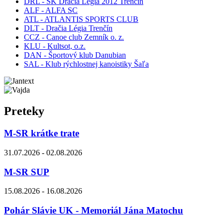
DRL - ŠK Dračia Légia 2012 Trenčín
ALF - ALFA SC
ATL - ATLANTIS SPORTS CLUB
DLT - Dračia Légia Trenčín
CCZ - Canoe club Zemník o. z.
KLU - Kultsot, o.z.
DAN - Športový klub Danubian
SAL - Klub rýchlostnej kanoistiky Šaľa
Preteky
M-SR krátke trate
31.07.2026 - 02.08.2026
M-SR SUP
15.08.2026 - 16.08.2026
Pohár Slávie UK - Memoriál Jána Matochu