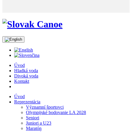
Úvod
Hladká voda
Divoká voda
Kontakt
Úvod
Reprezentácia
Významní športovci
Olympijské bodovanie LA 2028
Seniori
Juniori a U23
Maratón