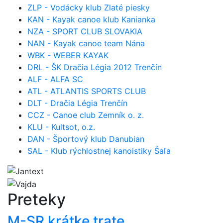
ZLP - Vodácky klub Zlaté piesky
KAN - Kayak canoe klub Kanianka
NZA - SPORT CLUB SLOVAKIA
NAN - Kayak canoe team Nána
WBK - WEBER KAYAK
DRL - ŠK Dračia Légia 2012 Trenčín
ALF - ALFA SC
ATL - ATLANTIS SPORTS CLUB
DLT - Dračia Légia Trenčín
CCZ - Canoe club Zemník o. z.
KLU - Kultsot, o.z.
DAN - Športový klub Danubian
SAL - Klub rýchlostnej kanoistiky Šaľa
Preteky
M-SR krátke trate