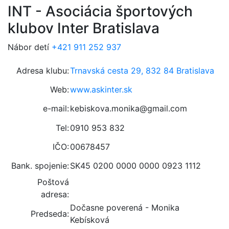
INT - Asociácia športových
klubov Inter Bratislava
Nábor detí
+421 911 252 937
Adresa klubu:
Trnavská cesta 29, 832 84 Bratislava
Web:
www.askinter.sk
e-mail:
kebiskova.monika@gmail.com
Tel:
0910 953 832
IČO:
00678457
Bank. spojenie:
SK45 0200 0000 0000 0923 1112
Poštová
adresa:
Dočasne poverená - Monika
Predseda:
Kebísková