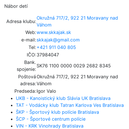
Nábor detí
Okružná 717/2, 922 21 Moravany nad
Adresa klubu:
Váhom
Web:
www.skkajak.sk
e-mail:
skkajak@gmail.com
Tel:
+421 911 040 805
IČO:
37984047
Bank.
SK76 1100 0000 0029 2682 8345
spojenie:
Poštová
Okružná 717/2, 922 21 Moravany nad
adresa:
Váhom
Predseda:
Igor Valo
UKB - Kanoistický klub Slávia UK Bratislava
TAT - Vodácky klub Tatran Karlova Ves Bratislava
ŠKP - Športový klub polície Bratislava
ŠCP - Športové centrum polície
VIN - KRK Vinohrady Bratislava