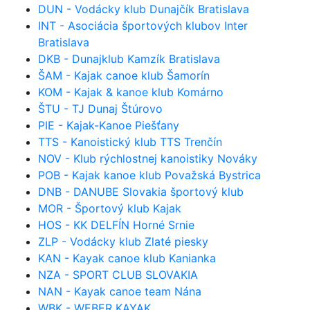
DUN - Vodácky klub Dunajčík Bratislava
INT - Asociácia športových klubov Inter
Bratislava
DKB - Dunajklub Kamzík Bratislava
ŠAM - Kajak canoe klub Šamorín
KOM - Kajak & kanoe klub Komárno
ŠTU - TJ Dunaj Štúrovo
PIE - Kajak-Kanoe Piešťany
TTS - Kanoistický klub TTS Trenčín
NOV - Klub rýchlostnej kanoistiky Nováky
POB - Kajak kanoe klub Považská Bystrica
DNB - DANUBE Slovakia športový klub
MOR - Športový klub Kajak
HOS - KK DELFÍN Horné Srnie
ZLP - Vodácky klub Zlaté piesky
KAN - Kayak canoe klub Kanianka
NZA - SPORT CLUB SLOVAKIA
NAN - Kayak canoe team Nána
WBK - WEBER KAYAK