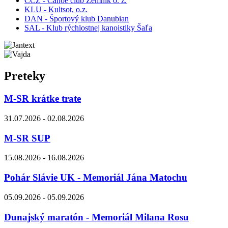
CCZ - Canoe club Zemník o. z.
KLU - Kultsot, o.z.
DAN - Športový klub Danubian
SAL - Klub rýchlostnej kanoistiky Šaľa
Preteky
M-SR krátke trate
31.07.2026 - 02.08.2026
M-SR SUP
15.08.2026 - 16.08.2026
Pohár Slávie UK - Memoriál Jána Matochu
05.09.2026 - 05.09.2026
Dunajský maratón - Memoriál Milana Rosu