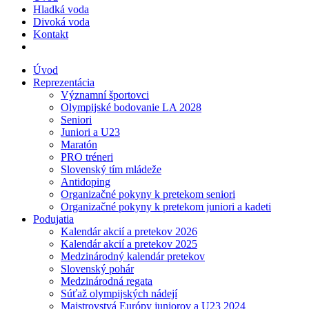
Hladká voda
Divoká voda
Kontakt
Úvod
Reprezentácia
Významní športovci
Olympijské bodovanie LA 2028
Seniori
Juniori a U23
Maratón
PRO tréneri
Slovenský tím mládeže
Antidoping
Organizačné pokyny k pretekom seniori
Organizačné pokyny k pretekom juniori a kadeti
Podujatia
Kalendár akcií a pretekov 2026
Kalendár akcií a pretekov 2025
Medzinárodný kalendár pretekov
Slovenský pohár
Medzinárodná regata
Súťaž olympijských nádejí
Majstrovstvá Európy juniorov a U23 2024