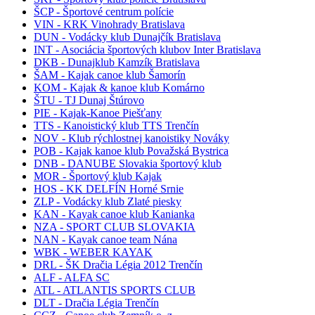
ŠCP - Športové centrum polície
VIN - KRK Vinohrady Bratislava
DUN - Vodácky klub Dunajčík Bratislava
INT - Asociácia športových klubov Inter Bratislava
DKB - Dunajklub Kamzík Bratislava
ŠAM - Kajak canoe klub Šamorín
KOM - Kajak & kanoe klub Komárno
ŠTU - TJ Dunaj Štúrovo
PIE - Kajak-Kanoe Piešťany
TTS - Kanoistický klub TTS Trenčín
NOV - Klub rýchlostnej kanoistiky Nováky
POB - Kajak kanoe klub Považská Bystrica
DNB - DANUBE Slovakia športový klub
MOR - Športový klub Kajak
HOS - KK DELFÍN Horné Srnie
ZLP - Vodácky klub Zlaté piesky
KAN - Kayak canoe klub Kanianka
NZA - SPORT CLUB SLOVAKIA
NAN - Kayak canoe team Nána
WBK - WEBER KAYAK
DRL - ŠK Dračia Légia 2012 Trenčín
ALF - ALFA SC
ATL - ATLANTIS SPORTS CLUB
DLT - Dračia Légia Trenčín