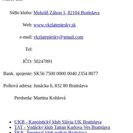
Sídlo klubu:
Mokráň Záhon 1, 82104 Bratislava
Web:
www.vkzlatepiesky.sk
e-mail:
vkzlatepiesky@gmail.com
Tel:
IČO:
50247891
Bank. spojenie:
SK56 7500 0000 0040 2354 8077
Poštová adresa:
Junácka 6, 832 80 Bratislava
Predseda:
Martina Kohlová
UKB - Kanoistický klub Slávia UK Bratislava
TAT - Vodácky klub Tatran Karlova Ves Bratislava
ŠKP - Športový klub polície Bratislava