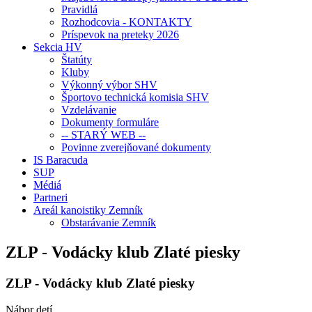
Pravidlá
Rozhodcovia - KONTAKTY
Príspevok na preteky 2026
Sekcia HV
Štatúty
Kluby
Výkonný výbor SHV
Športovo technická komisia SHV
Vzdelávanie
Dokumenty formuláre
-- STARÝ WEB --
Povinne zverejňované dokumenty
IS Baracuda
SUP
Médiá
Partneri
Areál kanoistiky Zemník
Obstarávanie Zemník
ZLP - Vodácky klub Zlaté piesky
ZLP - Vodácky klub Zlaté piesky
Nábor detí