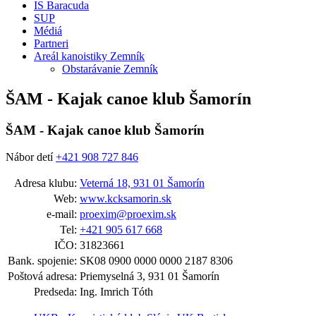
IS Baracuda
SUP
Médiá
Partneri
Areál kanoistiky Zemník
Obstarávanie Zemník
ŠAM - Kajak canoe klub Šamorín
ŠAM - Kajak canoe klub Šamorín
Nábor detí
+421 908 727 846
Adresa klubu:
Veterná 18, 931 01 Šamorín
Web:
www.kcksamorin.sk
e-mail:
proexim@proexim.sk
Tel:
+421 905 617 668
IČO:
31823661
Bank. spojenie:
SK08 0900 0000 0000 2187 8306
Poštová adresa:
Priemyselná 3, 931 01 Šamorín
Predseda:
Ing. Imrich Tóth