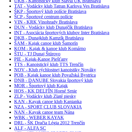
UKB - Kanoistický klub Slávia UK Bratislava
TAT - Vodácky klub Tatran Karlova Ves Bratislava
ŠKP - Športový klub polície Bratislava
ŠCP - Športové centrum polície
VIN - KRK Vinohrady Bratislava
DUN - Vodácky klub Dunajčík Bratislava
INT - Asociácia športových klubov Inter Bratislava
DKB - Dunajklub Kamzík Bratislava
ŠAM - Kajak canoe klub Šamorín
KOM - Kajak & kanoe klub Komárno
ŠTU - TJ Dunaj Štúrovo
PIE - Kajak-Kanoe Piešťany
TTS - Kanoistický klub TTS Trenčín
NOV - Klub rýchlostnej kanoistiky Nováky
POB - Kajak kanoe klub Považská Bystrica
DNB - DANUBE Slovakia športový klub
MOR - Športový klub Kajak
HOS - KK DELFÍN Horné Srnie
ZLP - Vodácky klub Zlaté piesky
KAN - Kayak canoe klub Kanianka
NZA - SPORT CLUB SLOVAKIA
NAN - Kayak canoe team Nána
WBK - WEBER KAYAK
DRL - ŠK Dračia Légia 2012 Trenčín
ALF - ALFA SC