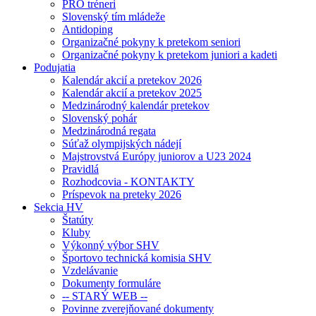
PRO tréneri
Slovenský tím mládeže
Antidoping
Organizačné pokyny k pretekom seniori
Organizačné pokyny k pretekom juniori a kadeti
Podujatia
Kalendár akcií a pretekov 2026
Kalendár akcií a pretekov 2025
Medzinárodný kalendár pretekov
Slovenský pohár
Medzinárodná regata
Súťaž olympijských nádejí
Majstrovstvá Európy juniorov a U23 2024
Pravidlá
Rozhodcovia - KONTAKTY
Príspevok na preteky 2026
Sekcia HV
Štatúty
Kluby
Výkonný výbor SHV
Športovo technická komisia SHV
Vzdelávanie
Dokumenty formuláre
-- STARÝ WEB --
Povinne zverejňované dokumenty