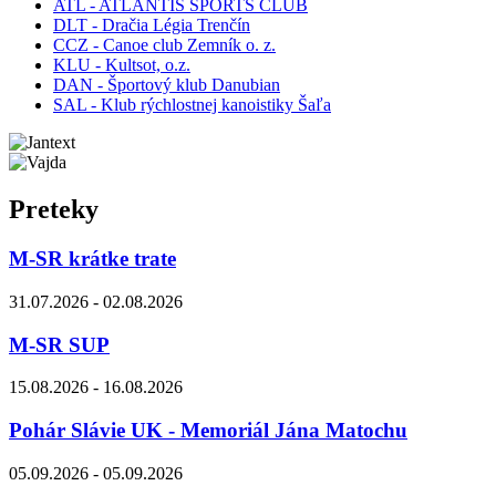
ATL - ATLANTIS SPORTS CLUB
DLT - Dračia Légia Trenčín
CCZ - Canoe club Zemník o. z.
KLU - Kultsot, o.z.
DAN - Športový klub Danubian
SAL - Klub rýchlostnej kanoistiky Šaľa
Preteky
M-SR krátke trate
31.07.2026 - 02.08.2026
M-SR SUP
15.08.2026 - 16.08.2026
Pohár Slávie UK - Memoriál Jána Matochu
05.09.2026 - 05.09.2026