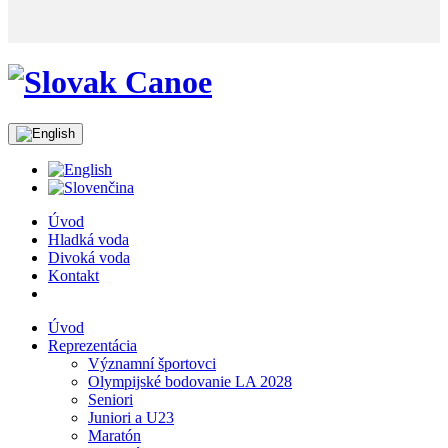
Úvod
Hladká voda
Divoká voda
Kontakt
Úvod
Reprezentácia
Významní športovci
Olympijské bodovanie LA 2028
Seniori
Juniori a U23
Maratón