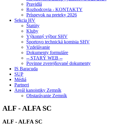
Pravidlá
Rozhodcovia - KONTAKTY
Príspevok na preteky 2026
Sekcia HV
Štatúty
Kluby
Výkonný výbor SHV
Športovo technická komisia SHV
Vzdelávanie
Dokumenty formuláre
-- STARÝ WEB --
Povinne zverejňované dokumenty
IS Baracuda
SUP
Médiá
Partneri
Areál kanoistiky Zemník
Obstarávanie Zemník
ALF - ALFA SC
ALF - ALFA SC