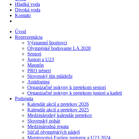
Hladká voda
Divoká voda
Kontakt
Úvod
Reprezentácia
Významní športovci
Olympijské bodovanie LA 2028
Seniori
Juniori a U23
Maratón
PRO tréneri
Slovenský tím mládeže
Antidoping
Organizačné pokyny k pretekom seniori
Organizačné pokyny k pretekom juniori a kadeti
Podujatia
Kalendár akcií a pretekov 2026
Kalendár akcií a pretekov 2025
Medzinárodný kalendár pretekov
Slovenský pohár
Medzinárodná regata
Súťaž olympijských nádejí
Majstrovstvá Európy juniorov a U23 2024