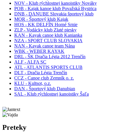
NOV - Klub rýchlostnej kanoistiky Nováky
POB - Kajak kanoe klub Považská Bystrica
DNB - DANUBE Slovakia športový klub
MOR - Športový klub Kajak
HOS - KK DELFÍN Horné Srnie
ZLP - Vodácky klub Zlaté piesky
KAN - Kayak canoe klub Kanianka
NZA - SPORT CLUB SLOVAKIA
NAN - Kayak canoe team Nána
WBK - WEBER KAYAK
DRL - ŠK Dračia Légia 2012 Trenčín
ALF - ALFA SC
ATL - ATLANTIS SPORTS CLUB
DLT - Dračia Légia Trenčín
CCZ - Canoe club Zemník o. z.
KLU - Kultsot, o.z.
DAN - Športový klub Danubian
SAL - Klub rýchlostnej kanoistiky Šaľa
Preteky