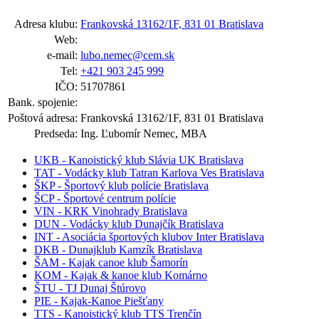
Adresa klubu:
Frankovská 13162/1F, 831 01 Bratislava
Web:
e-mail:
lubo.nemec@cem.sk
Tel:
+421 903 245 999
IČO:
51707861
Bank. spojenie:
Poštová adresa:
Frankovská 13162/1F, 831 01 Bratislava
Predseda:
Ing. Ľubomír Nemec, MBA
UKB - Kanoistický klub Slávia UK Bratislava
TAT - Vodácky klub Tatran Karlova Ves Bratislava
ŠKP - Športový klub polície Bratislava
ŠCP - Športové centrum polície
VIN - KRK Vinohrady Bratislava
DUN - Vodácky klub Dunajčík Bratislava
INT - Asociácia športových klubov Inter Bratislava
DKB - Dunajklub Kamzík Bratislava
ŠAM - Kajak canoe klub Šamorín
KOM - Kajak & kanoe klub Komárno
ŠTU - TJ Dunaj Štúrovo
PIE - Kajak-Kanoe Piešťany
TTS - Kanoistický klub TTS Trenčín