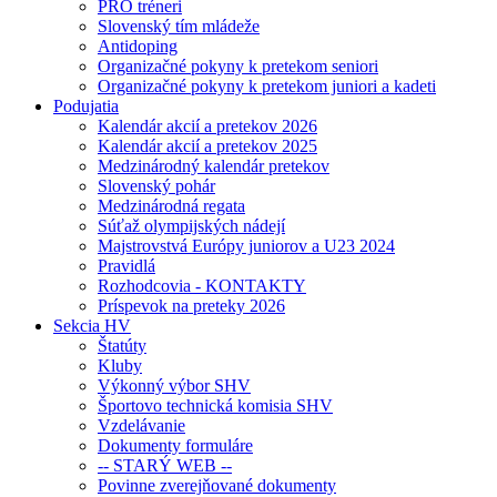
PRO tréneri
Slovenský tím mládeže
Antidoping
Organizačné pokyny k pretekom seniori
Organizačné pokyny k pretekom juniori a kadeti
Podujatia
Kalendár akcií a pretekov 2026
Kalendár akcií a pretekov 2025
Medzinárodný kalendár pretekov
Slovenský pohár
Medzinárodná regata
Súťaž olympijských nádejí
Majstrovstvá Európy juniorov a U23 2024
Pravidlá
Rozhodcovia - KONTAKTY
Príspevok na preteky 2026
Sekcia HV
Štatúty
Kluby
Výkonný výbor SHV
Športovo technická komisia SHV
Vzdelávanie
Dokumenty formuláre
-- STARÝ WEB --
Povinne zverejňované dokumenty