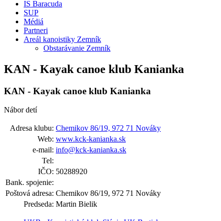
IS Baracuda
SUP
Médiá
Partneri
Areál kanoistiky Zemník
Obstarávanie Zemník
KAN - Kayak canoe klub Kanianka
KAN - Kayak canoe klub Kanianka
Nábor detí
Adresa klubu:
Chemikov 86/19, 972 71 Nováky
Web:
www.kck-kanianka.sk
e-mail:
info@kck-kanianka.sk
Tel:
IČO:
50288920
Bank. spojenie:
Poštová adresa:
Chemikov 86/19, 972 71 Nováky
Predseda:
Martin Bielik