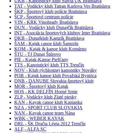
UKB - Kanoistický klub Slávia UK Bratislava
TAT - Vodácky klub Tatran Karlova Ves Bratislava
ŠKP - Športový klub polície Bratislava
ŠCP - Športové centrum polície
VIN - KRK Vinohrady Bratislava
DUN - Vodácky klub Dunajčík Bratislava
INT - Asociácia športových klubov Inter Bratislava
DKB - Dunajklub Kamzík Bratislava
ŠAM - Kajak canoe klub Šamorín
KOM - Kajak & kanoe klub Komárno
ŠTU - TJ Dunaj Štúrovo
PIE - Kajak-Kanoe Piešťany
TTS - Kanoistický klub TTS Trenčín
NOV - Klub rýchlostnej kanoistiky Nováky
POB - Kajak kanoe klub Považská Bystrica
DNB - DANUBE Slovakia športový klub
MOR - Športový klub Kajak
HOS - KK DELFÍN Horné Srnie
ZLP - Vodácky klub Zlaté piesky
KAN - Kayak canoe klub Kanianka
NZA - SPORT CLUB SLOVAKIA
NAN - Kayak canoe team Nána
WBK - WEBER KAYAK
DRL - ŠK Dračia Légia 2012 Trenčín
ALF - ALFA SC