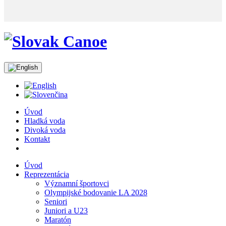
Úvod
Hladká voda
Divoká voda
Kontakt
Úvod
Reprezentácia
Významní športovci
Olympijské bodovanie LA 2028
Seniori
Juniori a U23
Maratón