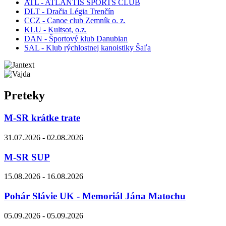
ATL - ATLANTIS SPORTS CLUB
DLT - Dračia Légia Trenčín
CCZ - Canoe club Zemník o. z.
KLU - Kultsot, o.z.
DAN - Športový klub Danubian
SAL - Klub rýchlostnej kanoistiky Šaľa
Preteky
M-SR krátke trate
31.07.2026 - 02.08.2026
M-SR SUP
15.08.2026 - 16.08.2026
Pohár Slávie UK - Memoriál Jána Matochu
05.09.2026 - 05.09.2026