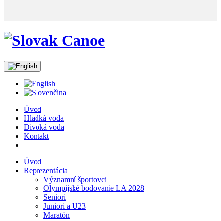
Úvod
Hladká voda
Divoká voda
Kontakt
Úvod
Reprezentácia
Významní športovci
Olympijské bodovanie LA 2028
Seniori
Juniori a U23
Maratón