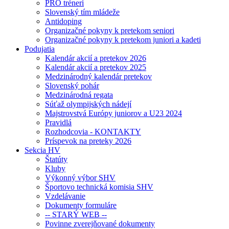
PRO tréneri
Slovenský tím mládeže
Antidoping
Organizačné pokyny k pretekom seniori
Organizačné pokyny k pretekom juniori a kadeti
Podujatia
Kalendár akcií a pretekov 2026
Kalendár akcií a pretekov 2025
Medzinárodný kalendár pretekov
Slovenský pohár
Medzinárodná regata
Súťaž olympijských nádejí
Majstrovstvá Európy juniorov a U23 2024
Pravidlá
Rozhodcovia - KONTAKTY
Príspevok na preteky 2026
Sekcia HV
Štatúty
Kluby
Výkonný výbor SHV
Športovo technická komisia SHV
Vzdelávanie
Dokumenty formuláre
-- STARÝ WEB --
Povinne zverejňované dokumenty