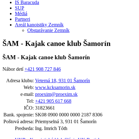
IS Baracuda
SUP
Médiá
Partneri
Areál kanoistiky Zemník
Obstarávanie Zemník
ŠAM - Kajak canoe klub Šamorín
ŠAM - Kajak canoe klub Šamorín
Nábor detí
+421 908 727 846
Adresa klubu:
Veterná 18, 931 01 Šamorín
Web:
www.kcksamorin.sk
e-mail:
proexim@proexim.sk
Tel:
+421 905 617 668
IČO:
31823661
Bank. spojenie:
SK08 0900 0000 0000 2187 8306
Poštová adresa:
Priemyselná 3, 931 01 Šamorín
Predseda:
Ing. Imrich Tóth