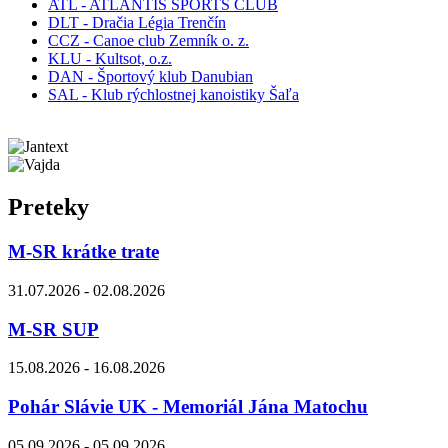
ATL - ATLANTIS SPORTS CLUB
DLT - Dračia Légia Trenčín
CCZ - Canoe club Zemník o. z.
KLU - Kultsot, o.z.
DAN - Športový klub Danubian
SAL - Klub rýchlostnej kanoistiky Šaľa
Preteky
M-SR krátke trate
31.07.2026 - 02.08.2026
M-SR SUP
15.08.2026 - 16.08.2026
Pohár Slávie UK - Memoriál Jána Matochu
05.09.2026 - 05.09.2026