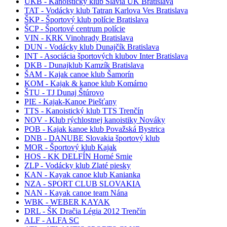
UKB - Kanoistický klub Slávia UK Bratislava
TAT - Vodácky klub Tatran Karlova Ves Bratislava
ŠKP - Športový klub polície Bratislava
ŠCP - Športové centrum polície
VIN - KRK Vinohrady Bratislava
DUN - Vodácky klub Dunajčík Bratislava
INT - Asociácia športových klubov Inter Bratislava
DKB - Dunajklub Kamzík Bratislava
ŠAM - Kajak canoe klub Šamorín
KOM - Kajak & kanoe klub Komárno
ŠTU - TJ Dunaj Štúrovo
PIE - Kajak-Kanoe Piešťany
TTS - Kanoistický klub TTS Trenčín
NOV - Klub rýchlostnej kanoistiky Nováky
POB - Kajak kanoe klub Považská Bystrica
DNB - DANUBE Slovakia športový klub
MOR - Športový klub Kajak
HOS - KK DELFÍN Horné Srnie
ZLP - Vodácky klub Zlaté piesky
KAN - Kayak canoe klub Kanianka
NZA - SPORT CLUB SLOVAKIA
NAN - Kayak canoe team Nána
WBK - WEBER KAYAK
DRL - ŠK Dračia Légia 2012 Trenčín
ALF - ALFA SC