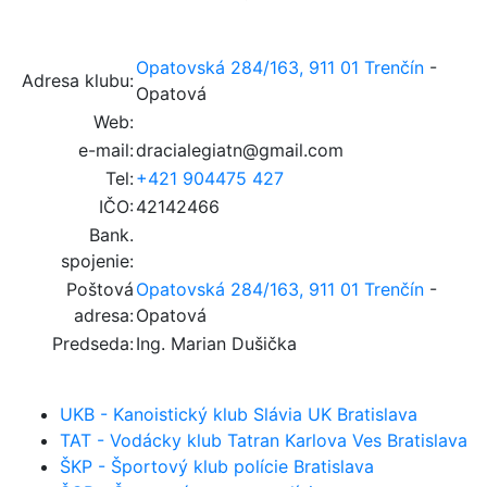
Opatovská 284/163, 911 01 Trenčín
-
Adresa klubu:
Opatová
Web:
e-mail:
dracialegiatn@gmail.com
Tel:
+421 904475 427
IČO:
42142466
Bank.
spojenie:
Poštová
Opatovská 284/163, 911 01 Trenčín
-
adresa:
Opatová
Predseda:
Ing. Marian Dušička
UKB - Kanoistický klub Slávia UK Bratislava
TAT - Vodácky klub Tatran Karlova Ves Bratislava
ŠKP - Športový klub polície Bratislava