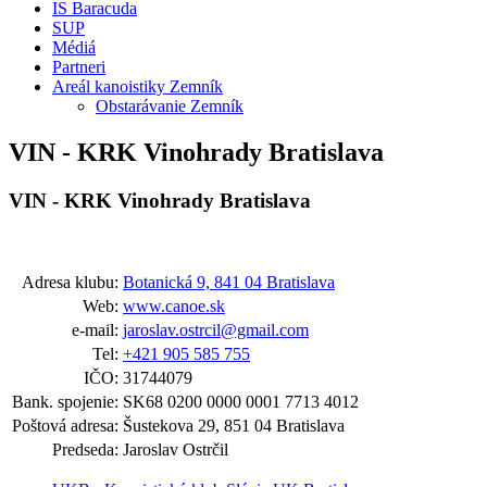
IS Baracuda
SUP
Médiá
Partneri
Areál kanoistiky Zemník
Obstarávanie Zemník
VIN - KRK Vinohrady Bratislava
VIN - KRK Vinohrady Bratislava
Adresa klubu:
Botanická 9, 841 04 Bratislava
Web:
www.canoe.sk
e-mail:
jaroslav.ostrcil@gmail.com
Tel:
+421 905 585 755
IČO:
31744079
Bank. spojenie:
SK68 0200 0000 0001 7713 4012
Poštová adresa:
Šustekova 29, 851 04 Bratislava
Predseda:
Jaroslav Ostrčil