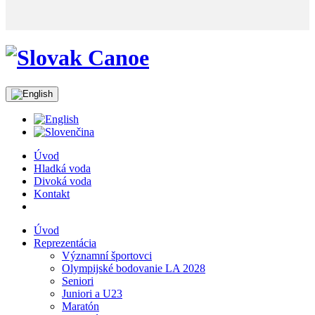
Úvod
Hladká voda
Divoká voda
Kontakt
Úvod
Reprezentácia
Významní športovci
Olympijské bodovanie LA 2028
Seniori
Juniori a U23
Maratón