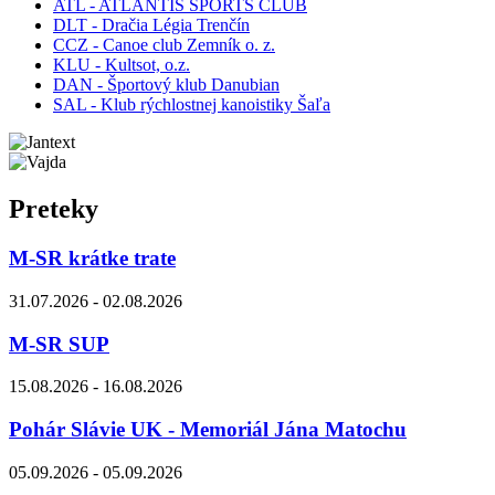
ATL - ATLANTIS SPORTS CLUB
DLT - Dračia Légia Trenčín
CCZ - Canoe club Zemník o. z.
KLU - Kultsot, o.z.
DAN - Športový klub Danubian
SAL - Klub rýchlostnej kanoistiky Šaľa
Preteky
M-SR krátke trate
31.07.2026 - 02.08.2026
M-SR SUP
15.08.2026 - 16.08.2026
Pohár Slávie UK - Memoriál Jána Matochu
05.09.2026 - 05.09.2026