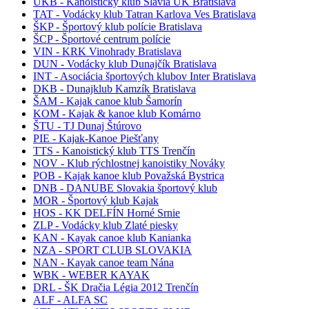
UKB - Kanoistický klub Slávia UK Bratislava
TAT - Vodácky klub Tatran Karlova Ves Bratislava
ŠKP - Športový klub polície Bratislava
ŠCP - Športové centrum polície
VIN - KRK Vinohrady Bratislava
DUN - Vodácky klub Dunajčík Bratislava
INT - Asociácia športových klubov Inter Bratislava
DKB - Dunajklub Kamzík Bratislava
ŠAM - Kajak canoe klub Šamorín
KOM - Kajak & kanoe klub Komárno
ŠTU - TJ Dunaj Štúrovo
PIE - Kajak-Kanoe Piešťany
TTS - Kanoistický klub TTS Trenčín
NOV - Klub rýchlostnej kanoistiky Nováky
POB - Kajak kanoe klub Považská Bystrica
DNB - DANUBE Slovakia športový klub
MOR - Športový klub Kajak
HOS - KK DELFÍN Horné Srnie
ZLP - Vodácky klub Zlaté piesky
KAN - Kayak canoe klub Kanianka
NZA - SPORT CLUB SLOVAKIA
NAN - Kayak canoe team Nána
WBK - WEBER KAYAK
DRL - ŠK Dračia Légia 2012 Trenčín
ALF - ALFA SC