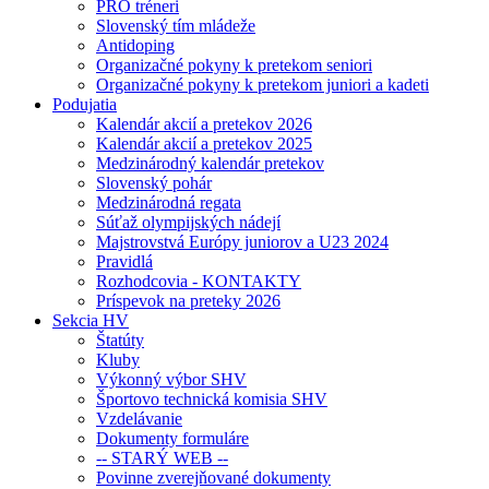
PRO tréneri
Slovenský tím mládeže
Antidoping
Organizačné pokyny k pretekom seniori
Organizačné pokyny k pretekom juniori a kadeti
Podujatia
Kalendár akcií a pretekov 2026
Kalendár akcií a pretekov 2025
Medzinárodný kalendár pretekov
Slovenský pohár
Medzinárodná regata
Súťaž olympijských nádejí
Majstrovstvá Európy juniorov a U23 2024
Pravidlá
Rozhodcovia - KONTAKTY
Príspevok na preteky 2026
Sekcia HV
Štatúty
Kluby
Výkonný výbor SHV
Športovo technická komisia SHV
Vzdelávanie
Dokumenty formuláre
-- STARÝ WEB --
Povinne zverejňované dokumenty