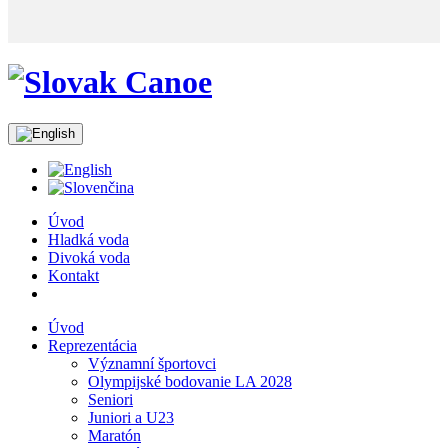
Úvod
Hladká voda
Divoká voda
Kontakt
Úvod
Reprezentácia
Významní športovci
Olympijské bodovanie LA 2028
Seniori
Juniori a U23
Maratón