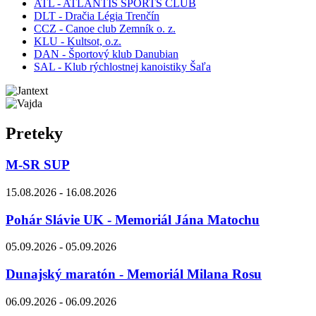
ATL - ATLANTIS SPORTS CLUB
DLT - Dračia Légia Trenčín
CCZ - Canoe club Zemník o. z.
KLU - Kultsot, o.z.
DAN - Športový klub Danubian
SAL - Klub rýchlostnej kanoistiky Šaľa
Preteky
M-SR SUP
15.08.2026 - 16.08.2026
Pohár Slávie UK - Memoriál Jána Matochu
05.09.2026 - 05.09.2026
Dunajský maratón - Memoriál Milana Rosu
06.09.2026 - 06.09.2026