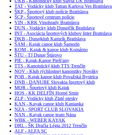
UKB - Kanoistický klub Slávia UK Bratislava
TAT - Vodácky klub Tatran Karlova Ves Bratislava
ŠKP - Športový klub polície Bratislava
ŠCP - Športové centrum polície
VIN - KRK Vinohrady Bratislava
DUN - Vodácky klub Dunajčík Bratislava
INT - Asociácia športových klubov Inter Bratislava
DKB - Dunajklub Kamzík Bratislava
ŠAM - Kajak canoe klub Šamorín
KOM - Kajak & kanoe klub Komárno
ŠTU - TJ Dunaj Štúrovo
PIE - Kajak-Kanoe Piešťany
TTS - Kanoistický klub TTS Trenčín
NOV - Klub rýchlostnej kanoistiky Nováky
POB - Kajak kanoe klub Považská Bystrica
DNB - DANUBE Slovakia športový klub
MOR - Športový klub Kajak
HOS - KK DELFÍN Horné Srnie
ZLP - Vodácky klub Zlaté piesky
KAN - Kayak canoe klub Kanianka
NZA - SPORT CLUB SLOVAKIA
NAN - Kayak canoe team Nána
WBK - WEBER KAYAK
DRL - ŠK Dračia Légia 2012 Trenčín
ALF - ALFA SC