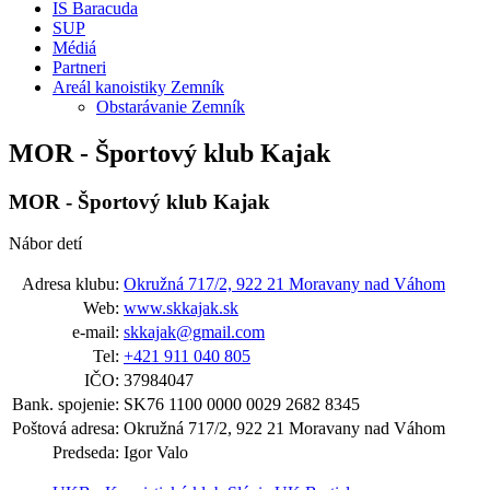
IS Baracuda
SUP
Médiá
Partneri
Areál kanoistiky Zemník
Obstarávanie Zemník
MOR - Športový klub Kajak
MOR - Športový klub Kajak
Nábor detí
Adresa klubu:
Okružná 717/2, 922 21 Moravany nad Váhom
Web:
www.skkajak.sk
e-mail:
skkajak@gmail.com
Tel:
+421 911 040 805
IČO:
37984047
Bank. spojenie:
SK76 1100 0000 0029 2682 8345
Poštová adresa:
Okružná 717/2, 922 21 Moravany nad Váhom
Predseda:
Igor Valo