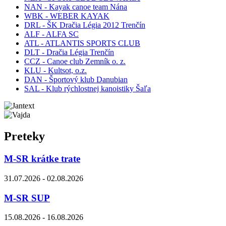
NAN - Kayak canoe team Nána
WBK - WEBER KAYAK
DRL - ŠK Dračia Légia 2012 Trenčín
ALF - ALFA SC
ATL - ATLANTIS SPORTS CLUB
DLT - Dračia Légia Trenčín
CCZ - Canoe club Zemník o. z.
KLU - Kultsot, o.z.
DAN - Športový klub Danubian
SAL - Klub rýchlostnej kanoistiky Šaľa
Preteky
M-SR krátke trate
31.07.2026 - 02.08.2026
M-SR SUP
15.08.2026 - 16.08.2026