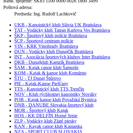
Bank. spojenie:
SK83 1100 0000 0026 1800 3499
Poštová adresa:
Predseda:
Ing. Rudolf Lachkovič
UKB - Kanoistický klub Slávia UK Bratislava
TAT - Vodácky klub Tatran Karlova Ves Bratislava
ŠKP - Športový klub polície Bratislava
ŠCP - Športové centrum polície
VIN - KRK Vinohrady Bratislava
DUN - Vodácky klub Dunajčík Bratislava
INT - Asociácia športových klubov Inter Bratislava
DKB - Dunajklub Kamzík Bratislava
ŠAM - Kajak canoe klub Šamorín
KOM - Kajak & kanoe klub Komárno
ŠTU - TJ Dunaj Štúrovo
PIE - Kajak-Kanoe Piešťany
TTS - Kanoistický klub TTS Trenčín
NOV - Klub rýchlostnej kanoistiky Nováky
POB - Kajak kanoe klub Považská Bystrica
DNB - DANUBE Slovakia športový klub
MOR - Športový klub Kajak
HOS - KK DELFÍN Horné Srnie
ZLP - Vodácky klub Zlaté piesky
KAN - Kayak canoe klub Kanianka
NZA - SPORT CLUB SLOVAKIA