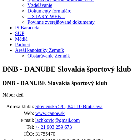
Vzdelávanie
Dokumenty formuláre
-- STARÝ WEB --
Povinne zverejňované dokumenty
IS Baracuda
SUP
Médiá
Partneri
Areál kanoistiky Zemník
Obstarávanie Zemník
DNB - DANUBE Slovakia športový klub
DNB - DANUBE Slovakia športový klub
Nábor detí
Adresa klubu:
Slovienska 5/C, 841 10 Bratislava
Web:
www.canoe.sk
e-mail:
lachkovic@gmail.com
Tel:
+421 903 259 673
IČO:
31755470