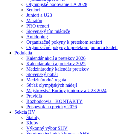
Olympijské bodovanie LA 2028
Seniori
Juniori a U23
Maratón
PRO tréneri
Slovenský tím mládeže
Antidoping
Organizačné pokyny k pretekom seniori
Organizačné pokyny k pretekom juniori a kadeti
Podujatia
Kalendár akcií a pretekov 2026
Kalendár akcií a pretekov 2025
Medzinárodný kalendár pretekov
Slovenský pohár
Medzinárodná regata
Súťaž olympijských nádejí
Majstrovstvá Európy juniorov a U23 2024
Pravidlá
Rozhodcovia - KONTAKTY
Príspevok na preteky 2026
Sekcia HV
Štatúty
Kluby
Výkonný výbor SHV
Športovo technická komisia SHV