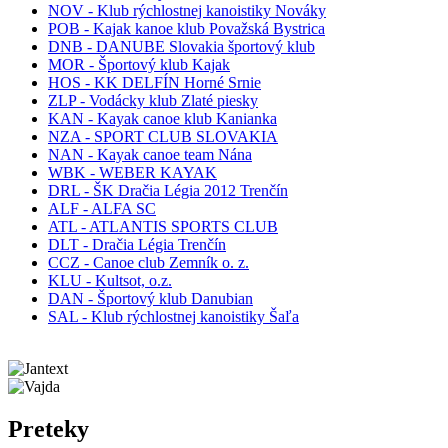
NOV - Klub rýchlostnej kanoistiky Nováky
POB - Kajak kanoe klub Považská Bystrica
DNB - DANUBE Slovakia športový klub
MOR - Športový klub Kajak
HOS - KK DELFÍN Horné Srnie
ZLP - Vodácky klub Zlaté piesky
KAN - Kayak canoe klub Kanianka
NZA - SPORT CLUB SLOVAKIA
NAN - Kayak canoe team Nána
WBK - WEBER KAYAK
DRL - ŠK Dračia Légia 2012 Trenčín
ALF - ALFA SC
ATL - ATLANTIS SPORTS CLUB
DLT - Dračia Légia Trenčín
CCZ - Canoe club Zemník o. z.
KLU - Kultsot, o.z.
DAN - Športový klub Danubian
SAL - Klub rýchlostnej kanoistiky Šaľa
Preteky