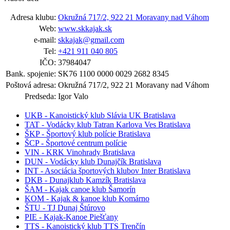
Adresa klubu:
Okružná 717/2, 922 21 Moravany nad Váhom
Web:
www.skkajak.sk
e-mail:
skkajak@gmail.com
Tel:
+421 911 040 805
IČO:
37984047
Bank. spojenie:
SK76 1100 0000 0029 2682 8345
Poštová adresa:
Okružná 717/2, 922 21 Moravany nad Váhom
Predseda:
Igor Valo
UKB - Kanoistický klub Slávia UK Bratislava
TAT - Vodácky klub Tatran Karlova Ves Bratislava
ŠKP - Športový klub polície Bratislava
ŠCP - Športové centrum polície
VIN - KRK Vinohrady Bratislava
DUN - Vodácky klub Dunajčík Bratislava
INT - Asociácia športových klubov Inter Bratislava
DKB - Dunajklub Kamzík Bratislava
ŠAM - Kajak canoe klub Šamorín
KOM - Kajak & kanoe klub Komárno
ŠTU - TJ Dunaj Štúrovo
PIE - Kajak-Kanoe Piešťany
TTS - Kanoistický klub TTS Trenčín