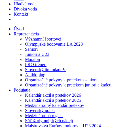
Hladká voda
Divoká voda
Kontakt
Úvod
Reprezentácia
Významní športovci
Olympijské bodovanie LA 2028
Seniori
Juniori a U23
Maratón
PRO tréneri
Slovenský tím mládeže
Antidoping
Organizačné pokyny k pretekom seniori
Organizačné pokyny k pretekom juniori a kadeti
Podujatia
Kalendár akcií a pretekov 2026
Kalendár akcií a pretekov 2025
Medzinárodný kalendár pretekov
Slovenský pohár
Medzinárodná regata
Súťaž olympijských nádejí
Majstrovstvá Európy juniorov a U23 2024