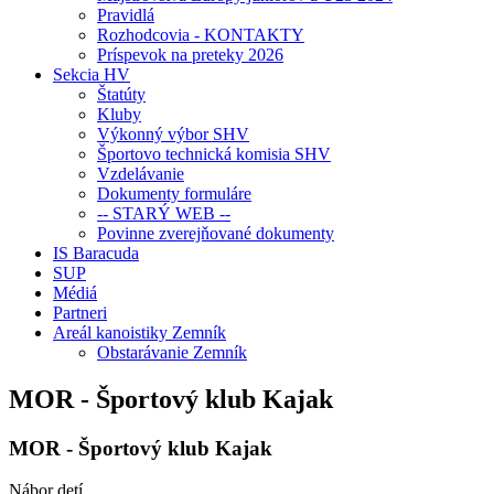
Pravidlá
Rozhodcovia - KONTAKTY
Príspevok na preteky 2026
Sekcia HV
Štatúty
Kluby
Výkonný výbor SHV
Športovo technická komisia SHV
Vzdelávanie
Dokumenty formuláre
-- STARÝ WEB --
Povinne zverejňované dokumenty
IS Baracuda
SUP
Médiá
Partneri
Areál kanoistiky Zemník
Obstarávanie Zemník
MOR - Športový klub Kajak
MOR - Športový klub Kajak
Nábor detí