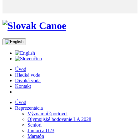
Úvod
Hladká voda
Divoká voda
Kontakt
Úvod
Reprezentácia
Významní športovci
Olympijské bodovanie LA 2028
Seniori
Juniori a U23
Maratón