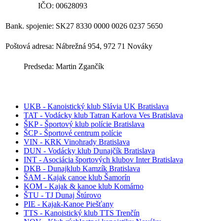
IČO:
00628093
Bank. spojenie:
SK27 8330 0000 0026 0237 5650
Poštová adresa:
Nábrežná 954, 972 71 Nováky
Predseda:
Martin Zgančík
UKB - Kanoistický klub Slávia UK Bratislava
TAT - Vodácky klub Tatran Karlova Ves Bratislava
ŠKP - Športový klub polície Bratislava
ŠCP - Športové centrum polície
VIN - KRK Vinohrady Bratislava
DUN - Vodácky klub Dunajčík Bratislava
INT - Asociácia športových klubov Inter Bratislava
DKB - Dunajklub Kamzík Bratislava
ŠAM - Kajak canoe klub Šamorín
KOM - Kajak & kanoe klub Komárno
ŠTU - TJ Dunaj Štúrovo
PIE - Kajak-Kanoe Piešťany
TTS - Kanoistický klub TTS Trenčín