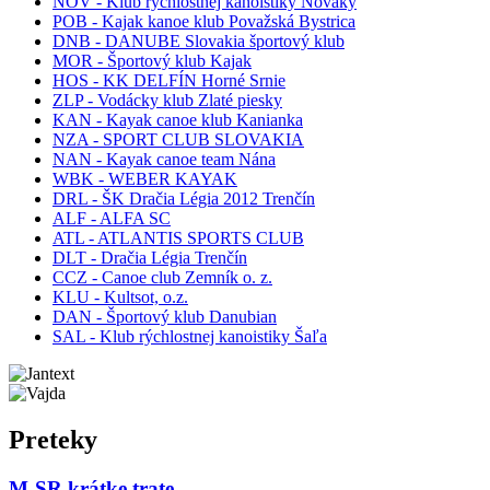
NOV - Klub rýchlostnej kanoistiky Nováky
POB - Kajak kanoe klub Považská Bystrica
DNB - DANUBE Slovakia športový klub
MOR - Športový klub Kajak
HOS - KK DELFÍN Horné Srnie
ZLP - Vodácky klub Zlaté piesky
KAN - Kayak canoe klub Kanianka
NZA - SPORT CLUB SLOVAKIA
NAN - Kayak canoe team Nána
WBK - WEBER KAYAK
DRL - ŠK Dračia Légia 2012 Trenčín
ALF - ALFA SC
ATL - ATLANTIS SPORTS CLUB
DLT - Dračia Légia Trenčín
CCZ - Canoe club Zemník o. z.
KLU - Kultsot, o.z.
DAN - Športový klub Danubian
SAL - Klub rýchlostnej kanoistiky Šaľa
Preteky
M-SR krátke trate