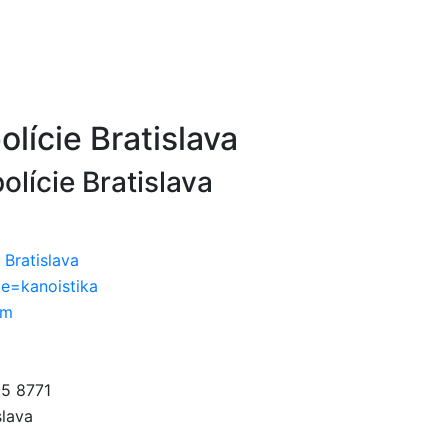
lície Bratislava
olície Bratislava
Bratislava
e=kanoistika
om
5 8771
slava