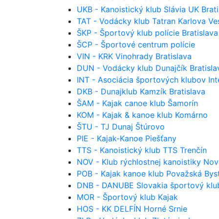
UKB - Kanoistický klub Slávia UK Brati
TAT - Vodácky klub Tatran Karlova Ves
ŠKP - Športový klub polície Bratislava
ŠCP - Športové centrum polície
VIN - KRK Vinohrady Bratislava
DUN - Vodácky klub Dunajčík Bratisla
INT - Asociácia športových klubov Inte
DKB - Dunajklub Kamzík Bratislava
ŠAM - Kajak canoe klub Šamorín
KOM - Kajak & kanoe klub Komárno
ŠTU - TJ Dunaj Štúrovo
PIE - Kajak-Kanoe Piešťany
TTS - Kanoistický klub TTS Trenčín
NOV - Klub rýchlostnej kanoistiky No
POB - Kajak kanoe klub Považská Byst
DNB - DANUBE Slovakia športový klu
MOR - Športový klub Kajak
HOS - KK DELFÍN Horné Srnie