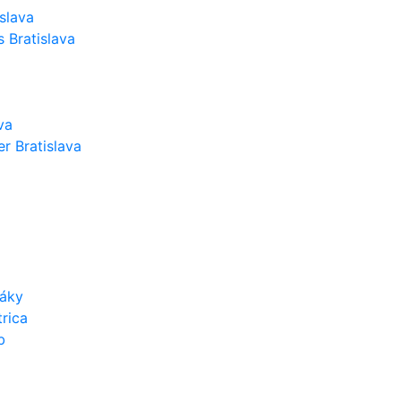
slava
 Bratislava
va
r Bratislava
váky
rica
b