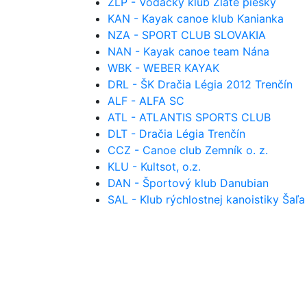
ZLP - Vodácky klub Zlaté piesky
KAN - Kayak canoe klub Kanianka
NZA - SPORT CLUB SLOVAKIA
NAN - Kayak canoe team Nána
WBK - WEBER KAYAK
DRL - ŠK Dračia Légia 2012 Trenčín
ALF - ALFA SC
ATL - ATLANTIS SPORTS CLUB
DLT - Dračia Légia Trenčín
CCZ - Canoe club Zemník o. z.
KLU - Kultsot, o.z.
DAN - Športový klub Danubian
SAL - Klub rýchlostnej kanoistiky Šaľa