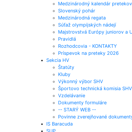
Medzinárodný kalendár pretekov
Slovenský pohár
Medzinárodná regata
Súťaž olympijských nádejí
Majstrovstvá Európy juniorov a
Pravidlá
Rozhodcovia - KONTAKTY
Príspevok na preteky 2026
Sekcia HV
Štatúty
Kluby
Výkonný výbor SHV
Športovo technická komisia SHV
Vzdelávanie
Dokumenty formuláre
-- STARÝ WEB --
Povinne zverejňované dokument
IS Baracuda
SUP