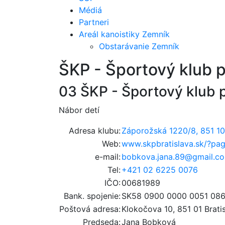
Médiá
Partneri
Areál kanoistiky Zemník
Obstarávanie Zemník
ŠKP - Športový klub po
03 ŠKP - Športový klub p
Nábor detí
Adresa klubu:
Záporožská 1220/8, 851 10 
Web:
www.skpbratislava.sk/?pag
e-mail:
bobkova.jana.89@gmail.c
Tel:
+421 02 6225 0076
IČO:
00681989
Bank. spojenie:
SK58 0900 0000 0051 086
Poštová adresa:
Klokočova 10, 851 01 Brati
Predseda:
Jana Bobková