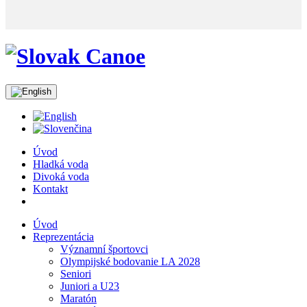
Úvod
Hladká voda
Divoká voda
Kontakt
Úvod
Reprezentácia
Významní športovci
Olympijské bodovanie LA 2028
Seniori
Juniori a U23
Maratón