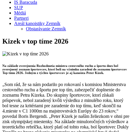
IS Baracuda
SUP
Médiá
Partneri
Areál kanoistiky Zemník
Obstarávanie Zemník
Kizek v top tíme 2026
Na základe zverejnenia Rozhodnutia ministra cestovného ruchu a športu dnes bol
zverejnený zoznam športovcov, ktorí boli na výnimku zaradení do zoznamu športovcov
Top tímu 2026. Jedným z týchto športovcov je aj kanoista Peter Kizek.
„Som rád, že sa nám podarilo po rokovaní s komisiou Ministerstva
cestovného ruchu a športu pre top tím, zabezpečiť doplnenie do
zoznamu Petra Kizeka. Do skupiny športovcov, ktorí získali
príspevok, nebol zaradený kvôli výsledku z minulého roku, ktorý
bol tesne za kritériami pre zaradenie do top tímu, keď skončil na
4.mieste v C1 1000m na majstrovstvách Európy do 23 rokov,“
povedal Boris Bergendi. „Peter Kizek je naším želiezkom v ohni pre
zisk olympijskej miestenky. Na základe minuloročných výsledkov a
teoretického rebríčka, ktorý platí od tohto roka, bol športovec Dukly