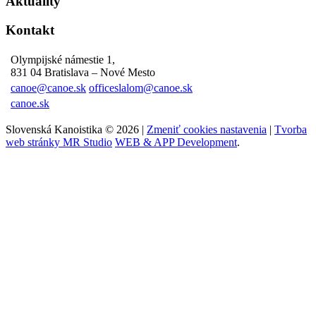
Aktuality
Kontakt
Olympijské námestie 1,
831 04 Bratislava – Nové Mesto
canoe@canoe.sk
officeslalom@canoe.sk
canoe.sk
Slovenská Kanoistika © 2026 |
Zmeniť cookies nastavenia
|
Tvorba
web stránky MR Studio
WEB & APP Development
.