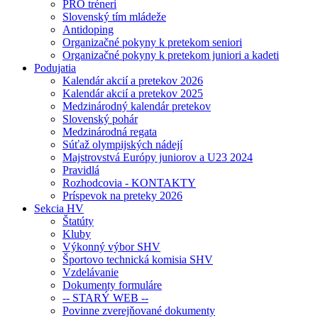
PRO tréneri
Slovenský tím mládeže
Antidoping
Organizačné pokyny k pretekom seniori
Organizačné pokyny k pretekom juniori a kadeti
Podujatia
Kalendár akcií a pretekov 2026
Kalendár akcií a pretekov 2025
Medzinárodný kalendár pretekov
Slovenský pohár
Medzinárodná regata
Súťaž olympijských nádejí
Majstrovstvá Európy juniorov a U23 2024
Pravidlá
Rozhodcovia - KONTAKTY
Príspevok na preteky 2026
Sekcia HV
Štatúty
Kluby
Výkonný výbor SHV
Športovo technická komisia SHV
Vzdelávanie
Dokumenty formuláre
-- STARÝ WEB --
Povinne zverejňované dokumenty