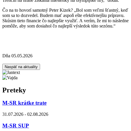
Trenčín na hrane získania miestenky na olympijské hry,“ dodal.
Čo na to hovorí samotný Peter Kizek? „Bol som veľmi šťastný, keď
som sa to dozvedel. Budem mať aspoň ešte efektívnejšiu prípravu.
Skúsim tieto financie čo najlepšie využiť. A verím, že mi to následne
pomôže, aby som dosiahol čo najlepší výsledok túto sezónu.“
Dňa 05.05.2026
Naspäť na aktuality
Preteky
M-SR krátke trate
31.07.2026 - 02.08.2026
M-SR SUP